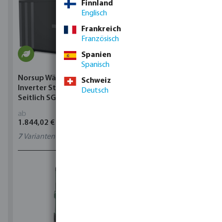
Finnland
Englisch
Frankreich
Französisch
Spanien
Spanisch
Norsup Wärmepumpe
Norsup Wärmepumpe
Schweiz
Inverter Stahl Schwarz
Inverter Stahl Schwarz
Deutsch
Seitlich SG Silent-Pro
Seitlich SG Silent-Pro
ab
ab
1.844,02 €
1.844,02 €
7
Varianten
7
Varianten