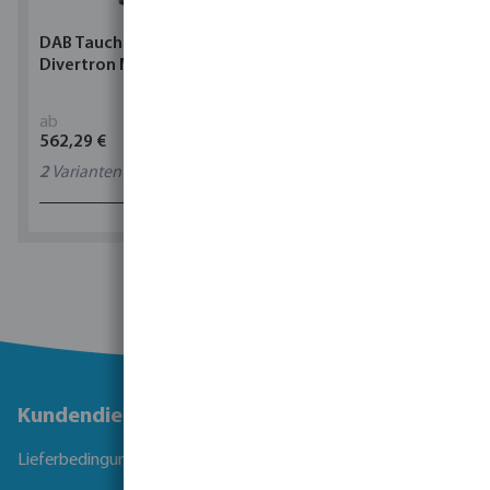
DAB Tauchpumpe
Torsino Schlauch PVC
Divertron M
Gelb/Blau Typ Torsino
Plus
ab
ab
562,29 €
1,90 €
2
Varianten
11
Varianten
1 - 0 von 0 Ergebnissen
Kundendienst
Lieferbedingungen