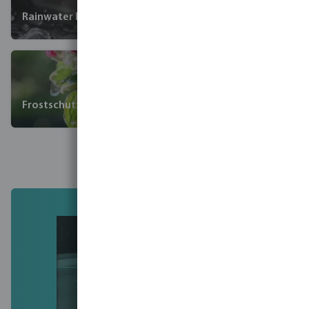
Rainwater harvesting
Frostschutz