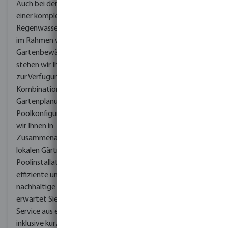
Auch bei der Konzeption
einer kompletten
Regenwassernutzungsanlage
im Rahmen von
Gartenbewässerungssystemen
stehen wir Ihnen gerne
zur Verfügung. In
Kombination mit der
Gartenplanung und der
Poolkonfiguration bieten
wir Ihnen in
Zusammenarbeit mit
lokalen Gärtnern und
Poolinstallateuren eine
effiziente und
nachhaltige Lösung. Es
erwartet Sie sämtlicher
Service aus einer Hand
inklusive kurzer