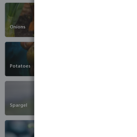
Onions
Potatoes
Spargel