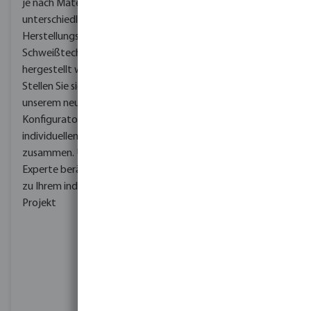
je nach Material mit
verwandelt die grüne
unterschiedlichen
Idylle in einen Ort der
Herstellungs- und
Entspannung.
Wir können
Schweißtechniken
Ihnen eine Design-
hergestellt werden.
Planung anbieten, die ein
Stellen Sie sich mit
vollständig
unserem neuen Pool-
automatisiertes System
Konfigurator Ihren
mit Steuerung,
individuellen Pool
Regensensor,
zusammen. Unser
Tropfleitung und
Experte berät Sie gerne
Sprinkler umfasst.
Für
zu Ihrem individuellen
Ihren Garten bieten wir
Projekt
Ihnen nicht nur
automatische
Bewässerung und
professionelle Beratung
von der Planung bis zur
Installation, sondern auch
Qualitätsprodukte wie