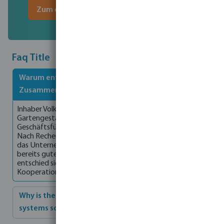
Zum digitalen Katalog
Faq Title
Warum entscheiden sich Kunden für eine
Zusammenarbeit mit bevo?
Inhaber Volker Niebuhr von der Firma Niebuhr
Gartengestaltung GmbH in Deutschland sagt, dass er als
Geschäftsführer einen Lieferanten für Poolprodukte suchte.
Nach Recherche im Internet war die Auswahl sehr groß.
Da
das Unternehmen in Sachen Schläuche und Armaturen
bereits gute Erfahrungen mit bevo gemacht hatte,
entschied sich die Geschäftsführung für bevo als
Kooperationspartner für Poolprodukte.
Why is the combination of pools and irrigation
systems so ideal?