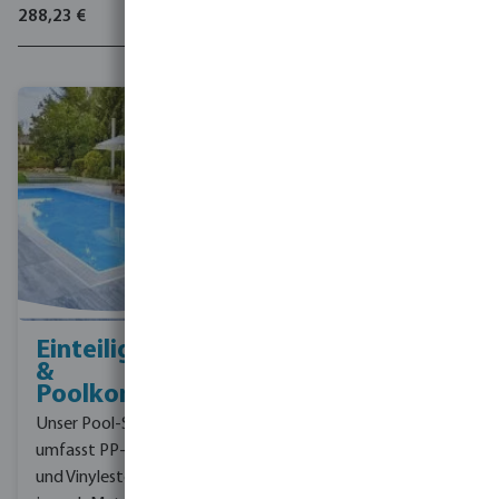
288,23 €
Einteilige Pools
Garten &
&
Bewässerung
Poolkonfiguratoren
Die richtige
Unser Pool-Sortiment
Bewässerungslösung
umfasst PP-, Edelstahl-
nimmt Ihren Kunden
und Vinylester-Pools, die
Arbeit ab und