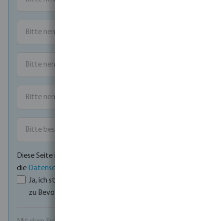
Diese Seite ist durch reCAPTCHA geschützt und es gelten
die
Datenschutzrichtlinie
und
Nutzungsbedingungen
.
Ja, ich stimme den
AGB
und der
Datenschutzerklärung
zu Bevo.
*