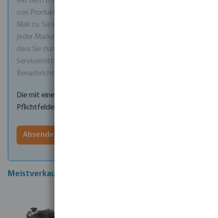
Mit dem Erstellen eines Kontos stimmen Sie dem Erhalt
von Produktinformationen und Werbeangeboten per E-
Mail zu. Sie können sich jederzeit über den Abmeldelink in
jeder Marketing-E-Mail abmelden. Bitte beachten Sie,
dass Sie durch die Abmeldung auch keine wichtigen
Servicemitteilungen mehr erhalten, wie z. B.
Benachrichtigungen über Preisänderungen.
Die mit einem Stern (*) markierten Felder sind
Pflichtfelder.
Absenden
Meistverkaufte Produkte