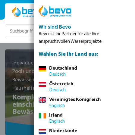
Zum Hauptinhalt springen
Wir sind Bevo
Bevo ist Ihr Partner für alle Ihre
anspruchsvollen Wasserprojekte.
Wählen Sie Ihr Land aus:
Individuell konfigurierbare PP-
Deutschland
Pools und
Deutsch
Bewässerungslösungen für
Österreich
Haushalte
Deutsch
Komplettinstallationen
Vereinigtes Königreich
einschließlich Pool- und
Englisch
Bewässerungssysteme
Irland
Englisch
Niederlande