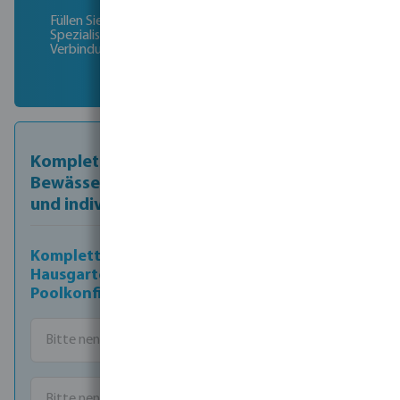
Füllen Sie unser Formular aus und unsere
Spezialisten setzen sich kurzfristig mit Ihnen in
Verbindung
Komplettlösungen von
Bewässerungssystemen für den Garten
und individuell konfigurierten Pools
Komplette Lösungen zur
Hausgartenbewässerung &
Poolkonfigurationen