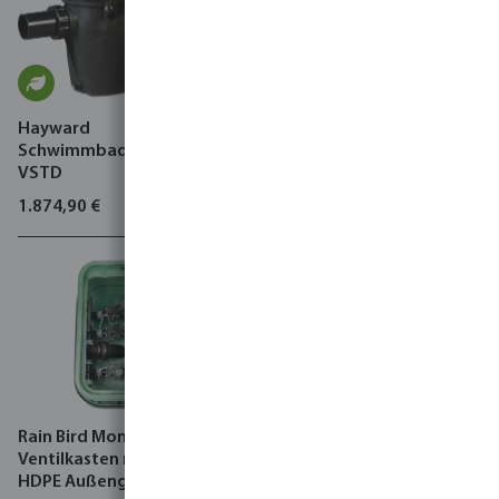
Hayward
Rain Bird Tropfschlauch PE
Schwimmbadpumpe, RS II
3,8 bar Braun
VSTD
1.874,90 €
2,24 €
Rain Bird Montierter
Ventilkasten rechteckig
HDPE Außengewinde Grün