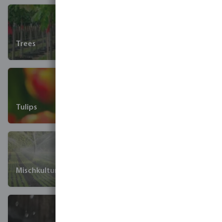
Trees
Tulips
Mischkulturen