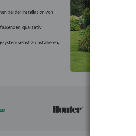
n bei der Installation von
assenden, qualitativ
ystem selbst zu installieren,