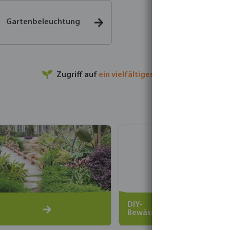
Gartenbeleuchtung
Zugriff auf
ein
vielfältiges Sortiment
DIY-
Bewässerungssets