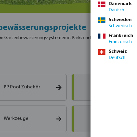
Dänemark
Dänisch
Schweden
tsbewässerungsprojekte
Schwedisch
Frankreich
 von Gartenbewässerungssystemen in Parks und Gärten jeder Größe.
Vo
Französisch
Schweiz
Deutsch
Tropf- &
PP Pool Zubehör
Mikroberegnu
Armaturen,
Werkzeuge
Meßtechnik &
Ausstattung