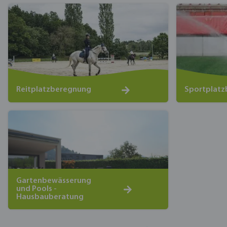
Reitplatzberegnung
Sportplat
Gartenbewässerung
und Pools -
Hausbauberatung