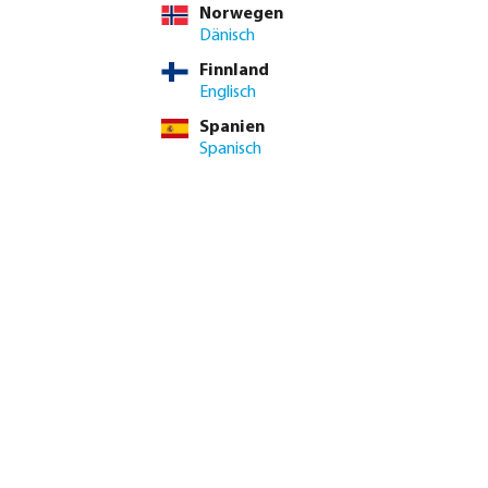
Norwegen
Dänisch
Finnland
Englisch
Spanien
n der Kupplung über Sprinkler bis hin zur Automatisierung
Spanisch
Steuerungen
ng
Rohrleitungssysteme