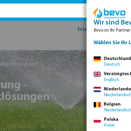
Wir sind Be
Ersatzteile
Produk
Bevo ist Ihr Partner
Wählen Sie Ihr 
Deutschland
ktlieferung und
Deutsch
Vereinigtes
Englisch
ung -
Niederlande
tlösungen
Niederländisc
Belgien
Niederländisc
Polska
Polski