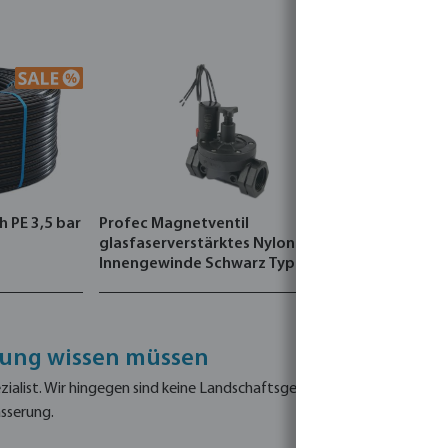
 PE 3,5 bar
Profec Magnetventil
Rain Bird S
glasfaserverstärktes Nylon 10 bar
ESP4ME3EU
Innengewinde Schwarz Typ 2-
Wege NC
rung wissen müssen
zialist. Wir hingegen sind keine Landschaftsgestalter, sondern Expe
ässerung.