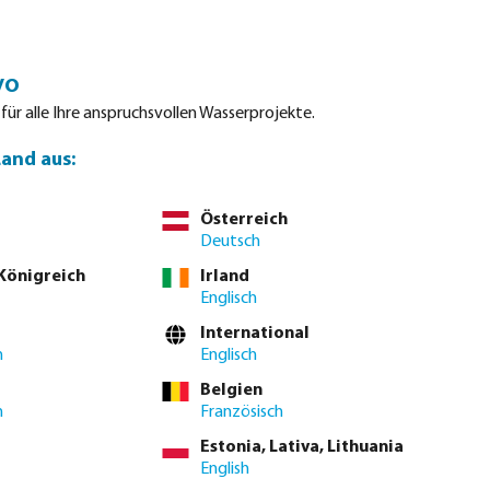
Einloggen
Warenkorb
vo
tdatenblätter
Waterpoints
Service
Kontakt
 für alle Ihre anspruchsvollen Wasserprojekte.
Land aus:
Österreich
Deutsch
 Königreich
Irland
Englisch
International
h
Englisch
Belgien
h
Französisch
Estonia, Lativa, Lithuania
English