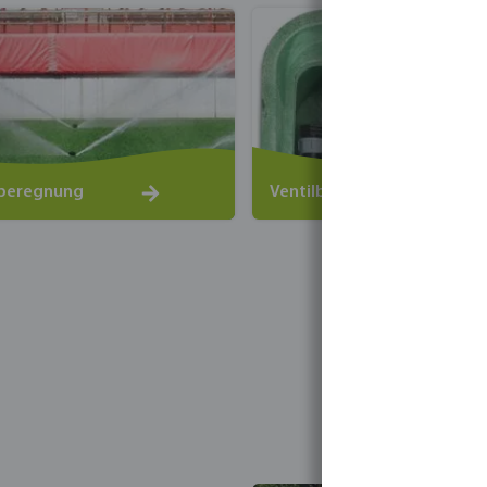
zberegnung
Ventilboxen