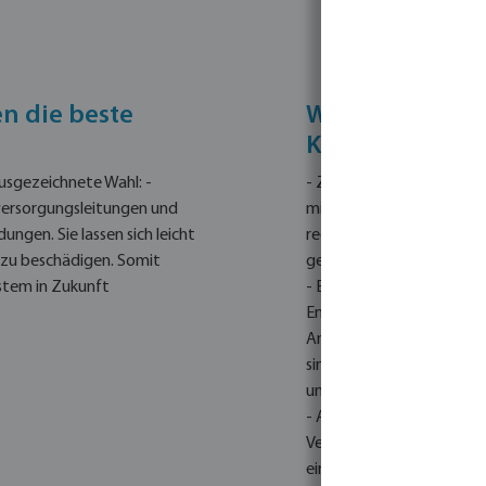
 die beste
Welche Vorbere
Klemmverschra
usgezeichnete Wahl: -
- Zuschneiden des Rohres
ersorgungsleitungen und
mit einem geeigneten Ro
ndungen.
Sie lassen sich leicht
rechtwinklig ist, um ein
 zu beschädigen. Somit
gewährleisten.
ystem in Zukunft
- Entgraten und Anfasen
Entgratungswerkzeug, um
Anfaswerkzeug, um ein ab
sind wichtig, um die erfo
und den richtigen Sitz un
- Auf Undichtigkeiten p
Verbindung visuell auf A
eine Zeit lang, um sicherz