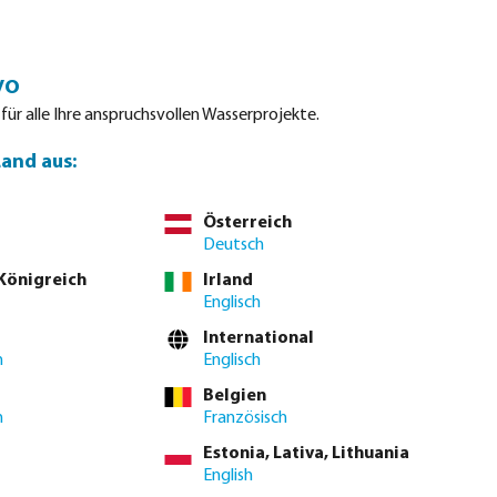
Einloggen
Warenkorb
vo
tdatenblätter
Waterpoints
Service
Kontakt
 für alle Ihre anspruchsvollen Wasserprojekte.
Land aus:
Österreich
Deutsch
 Königreich
Irland
Englisch
International
h
Englisch
Belgien
h
Französisch
Estonia, Lativa, Lithuania
English