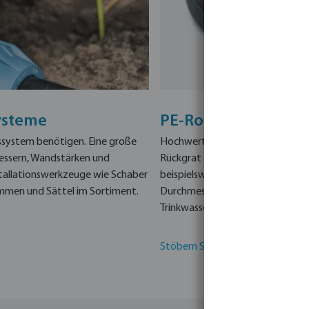
ysteme
PE-Rohr anschließe
ngssystem benötigen.
Eine große
Hochwertige PE-Rohre in der pas
essern, Wandstärken und
Rückgrat des Rohrleitungssyste
tallationswerkzeuge wie Schaber
beispielsweise PE80 oder PE100, 
mmen und Sättel im Sortiment.
Durchmessern und Wandstärken e
Trinkwasserzulassungen wie WR
Stöbern Sie in unserem PE-Rohr