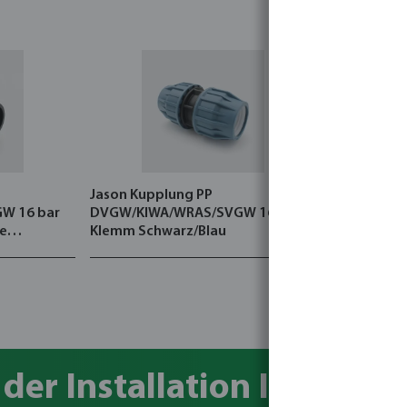
Jason Kupplung PP
Jason Winke
W 16 bar
DVGW/KIWA/WRAS/SVGW 16 bar
DVGW/KIWA
e
Klemm Schwarz/Blau
Klemm Sch
der Installation Ihrer PE-