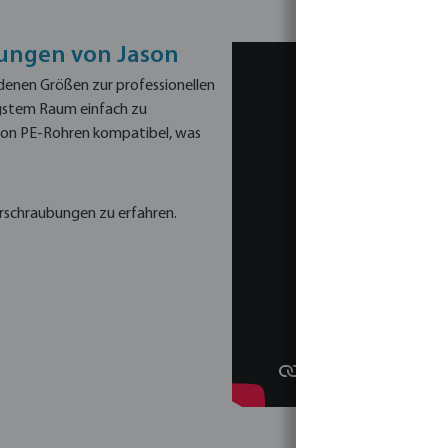
ungen von Jason
denen Größen zur professionellen
ngstem Raum einfach zu
 von PE-Rohren kompatibel, was
rschraubungen zu erfahren.