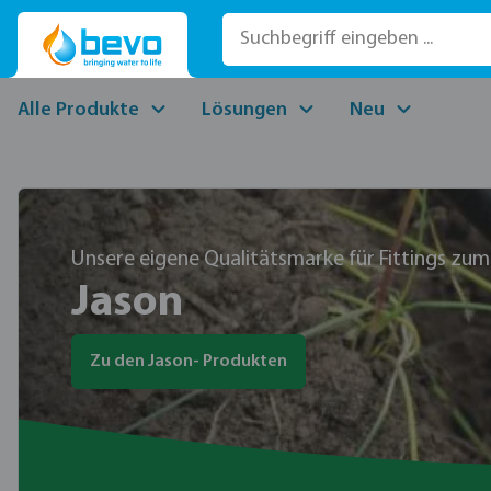
 Hauptinhalt springen
Zur Suche springen
Zur Hauptnavigation springen
Alle Produkte
Lösungen
Neu
Unsere eigene Qualitätsmarke für Fittings zu
Jason
Zu den Jason- Produkten