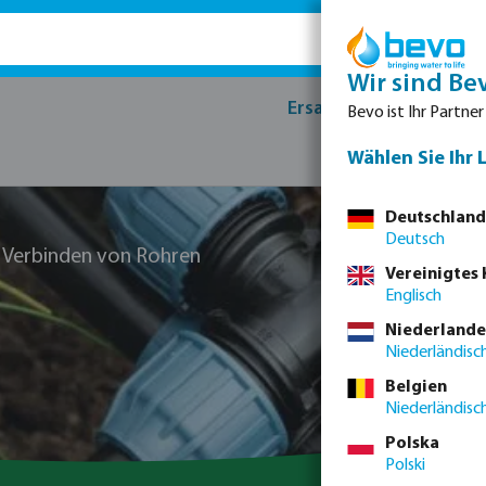
Wir sind Be
Ersatzteile
Produk
Bevo ist Ihr Partner
Wählen Sie Ihr 
Deutschland
Deutsch
m Verbinden von Rohren
Vereinigtes
Englisch
Niederlande
Niederländisc
Belgien
Niederländisc
Polska
Polski