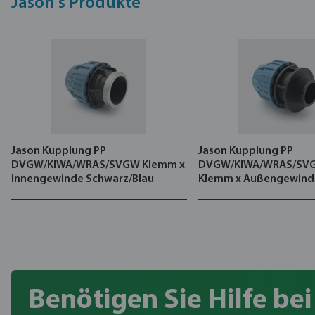
Jason's Produkte
Jason Kupplung PP
Jason Kupplung PP
DVGW/KIWA/WRAS/SVGW Klemm x
DVGW/KIWA/WRAS/SVG
Innengewinde Schwarz/Blau
Klemm x Außengewind
Schwarz/Blau
Benötigen Sie Hilfe bei 