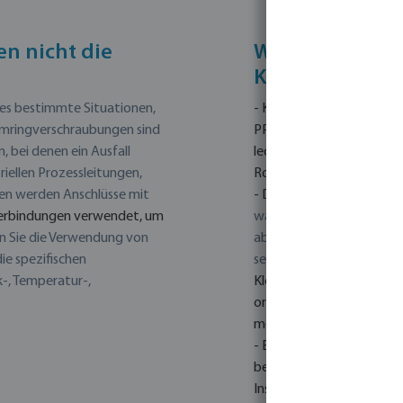
n nicht die
Welche Eigensc
Klemm
verschr
t es bestimmte Situationen,
- Kompressions-O-Ring: D
mringverschraubungen sind
PP-Klemmringverschraub
, bei denen ein Ausfall
leckagefreien Verbindung
iellen Prozessleitungen,
Rohr bieten.
llen werden Anschlüsse mit
- Dichtung: In PP-Klemm
hverbindungen verwendet, um
wasserdichte Abdichtung
 Sie die Verwendung von
abdichten und beständig
ie spezifischen
sein.
- Gewindemutter: Di
k-, Temperatur-,
Klemmverschraubung am 
ordnungsgemäße Install
möglich ist.
- Einfache Installation: 
bekannt.
Ihr benutzerfre
Installation, ohne dass S