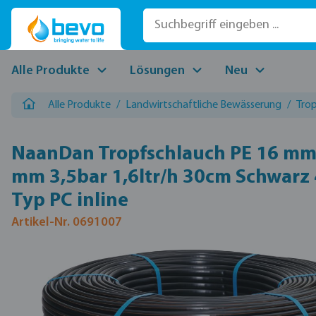
 Hauptinhalt springen
Zur Suche springen
Zur Hauptnavigation springen
Alle Produkte
Lösungen
Neu
Alle Produkte
/
Landwirtschaftliche Bewässerung
/
Tro
NaanDan Tropfschlauch PE 16 mm 
mm 3,5bar 1,6ltr/h 30cm Schwarz
Typ PC inline
Artikel-Nr. 0691007
Bildergalerie überspringen