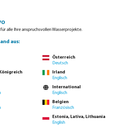
Einloggen
Warenkorb
vo
tdatenblätter
Waterpoints
Service
Kontakt
 für alle Ihre anspruchsvollen Wasserprojekte.
Land aus:
Österreich
tellen Sie direkt über die
vollständige Produkttabelle
Deutsch
 Königreich
Irland
Englisch
International
bar.)
h
Englisch
se. Bitte
melden Sie sich an
oder
kontaktieren Sie den Vertrieb
, um
Belgien
h
Französisch
 MwSt.
Estonia, Lativa, Lithuania
English
 € / 400 m