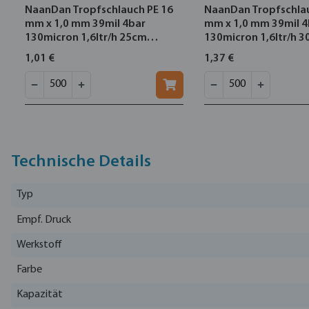
NaanDan Tropfschlauch PE 16
NaanDan Tropfschlau
mm x 1,0 mm 39mil 4bar
mm x 1,0 mm 39mil 4
130micron 1,6ltr/h 25cm
130micron 1,6ltr/h 
Schwarz 500m Typ Amnon PC
Schwarz 500m Typ 
1,01 €
1,37 €
CNL
AS
Technische Details
Typ
Empf. Druck
Werkstoff
Farbe
Kapazität