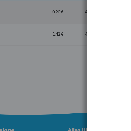
0,20 €
400
400
2,42 €
400
400
aloge
Alles Über Bevo