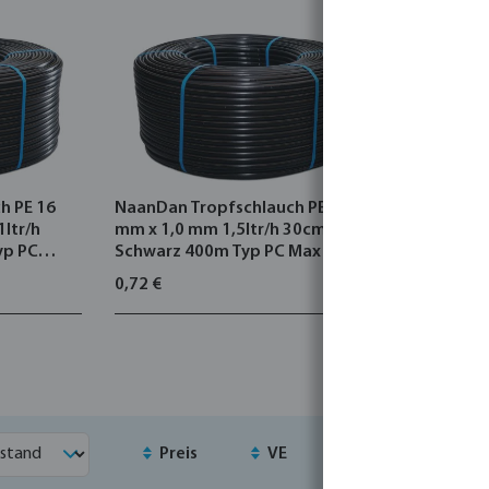
ltet druckkompensierende
n Wandkonfigurationen.
h PE 16
NaanDan Tropfschlauch PE 16
Azud Trop
1ltr/h
mm x 1,0 mm 1,5ltr/h 30cm
mm 39mil 
yp PC
Schwarz 400m Typ PC Max inline
Schwarz 5
0,72 €
0,99 €
Preis
VE
MSQ