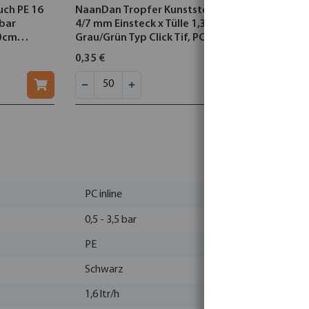
ch PE 16
NaanDan Tropfer Kunststoff
NaanDan T
bar
4/7 mm Einsteck x Tülle 1,3ltr/h
Einsteck x 
30cm
Grau/Grün Typ Click Tif, PC
Schwarz Typ
Amnon PC
0,35 €
0,39 €
PC inline
0,5 - 3,5 bar
PE
Schwarz
1,6 ltr/h