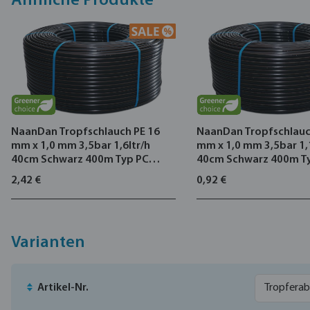
Ähnliche Produkte
große Auswahl von Pflanzen. NaanDans großes Sortiment beinha
Tropflinien mit flachen und runden Drippern in dicken oder dünne
NaanDan Tropfschlauch PE 16
NaanDan Tropfschlauc
mm x 1,0 mm 3,5bar 1,6ltr/h
mm x 1,0 mm 3,5bar 1,
40cm Schwarz 400m Typ PC
40cm Schwarz 400m T
inline
Inline
2,42 €
0,92 €
Varianten
Artikel-Nr.