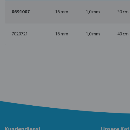
0691007
16 mm
1,0 mm
30 cm
7020721
16 mm
1,0 mm
40 cm
Kundendienst
Unsere Kat