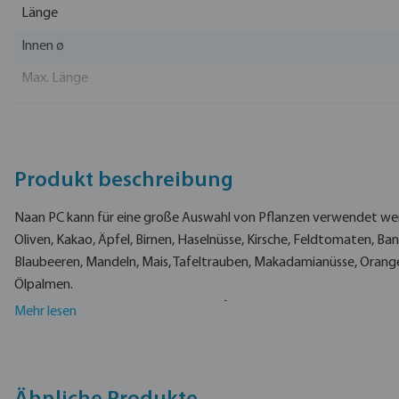
Länge
Innen ø
Max. Länge
Arbeitsdruck
EAN
Artikelnummer
Produkt beschreibung
Hersteller
Naan PC kann für eine große Auswahl von Pflanzen verwendet we
Oliven, Kakao, Äpfel, Birnen, Haselnüsse, Kirsche, Feldtomaten, Ba
Blaubeeren, Mandeln, Mais, Tafeltrauben, Makadamianüsse, Orang
Ölpalmen.
Der runde braune braune Dripper hilft nicht nur, die Flussrate zu id
Mehr lesen
der Tropfleitung insgesamt mehr Stärke, was besonders interessan
doppelte Ein-/Auslass verlieht der Tropfleitung zusätzliche Resi
von schmutzigem Wasser und Sedimentierung von Partikeln sowie
Wurzeln. Die empfohlene Filtration ist 130 Micron.
Tropfleitungstechnologien von NaanDan bieten eine Reihe von ko