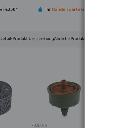
ber €250*
Ihr
Handelspartner
in der Wassertechno
Details
Produkt beschreibung
Ähnliche Produkte
Varianten
7026014
7020841