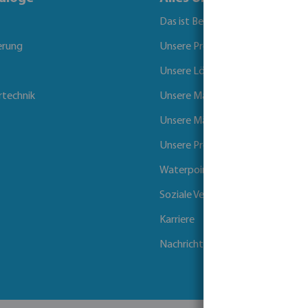
Das ist Bevo
erung
Unsere Produkte
Unsere Lösungen
rtechnik
Unsere Marken
Unsere Märkte
Unsere Projekte
Waterpoints
Soziale Verantwortung der Unt
Karriere
Nachrichten