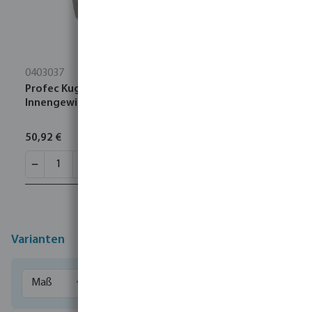
0403037
Profec Kugelhahn Messing Vernickelt 2"
Innengewinde 25bar Typ 100 VA
50,92 €
Varianten