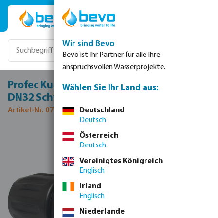
Zum Hauptinhalt springen
Wir sind Bevo
Bevo ist Ihr Partner für alle Ihre
anspruchsvollen Wasserprojekte.
Profec Kugelhahn PP 40 mm Klemm 10bar
Wählen Sie Ihr Land aus:
DN32 Schwarz Typ Safe 500
Artikel-Nr. 0707353
Deutschland
Deutsch
Bildergalerie überspringen
Österreich
Deutsch
Vereinigtes Königreich
Englisch
Irland
Englisch
Niederlande