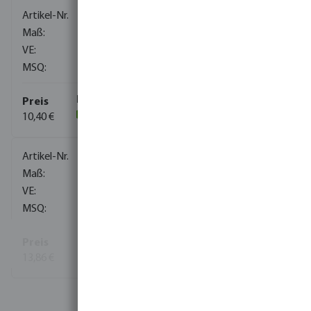
0707350
20 mm
30
1
10,40 €
(2856)
0707351
25 mm
30
1
13,86 €
(817)
Mehr Informationen