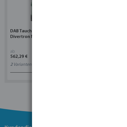
DAB Tauchpumpe
Torsino Schlauch PVC
Divertron M
Gelb/Blau Typ Torsino
Plus
ab
ab
562,29 €
1,90 €
2
Varianten
11
Varianten
1 - 0 von 0 Ergebnissen