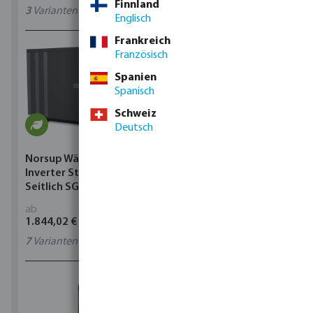
Finnland
3
Varianten
11
Varianten
Englisch
Frankreich
Französisch
Spanien
Spanisch
Schweiz
Deutsch
Norsup Wärmepumpe
Norsup Wärmepumpe
Inverter Stahl Schwarz
Inverter Stahl Schwarz
Seitlich SG Silent-Pro
Seitlich SG Silent-Pro
ab
ab
1.844,02 €
1.844,02 €
7
Varianten
7
Varianten