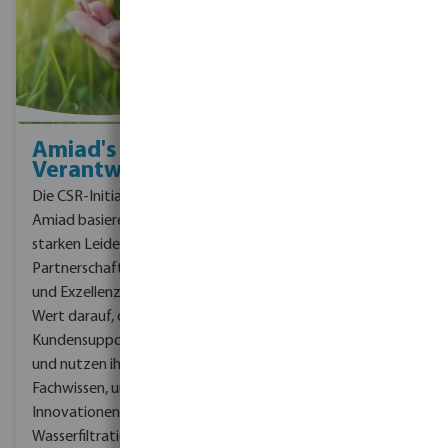
Amiad's soziale
Verantwortung
Die CSR-Initiativen von
Amiad basieren auf einer
starken Leidenschaft für
Partnerschaft, Integrität
und Exzellenz.
Sie legen
Wert darauf, den besten
Kundensupport zu bieten
und nutzen ihr
Fachwissen, um
Innovationen in der
Wasserfiltration