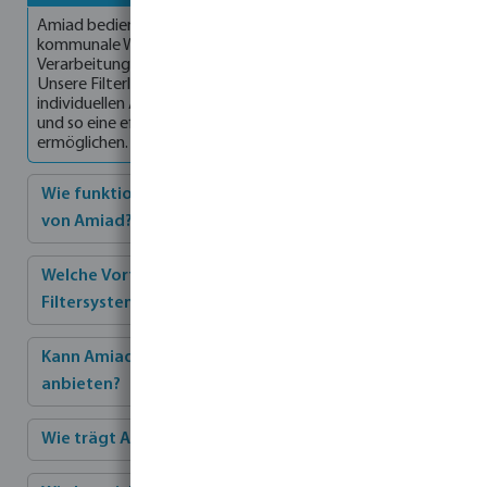
Amiad bedient ein breites Spektrum an Branchen, darunter
kommunale Wasserversorgung, Landwirtschaft, industrielle
Verarbeitung, Bergbau, Öl und Gas sowie HVAC-Systeme.
Unsere Filterlösungen sind so konzipiert, dass sie den
individuellen Anforderungen jeder Branche gerecht werden
und so eine effiziente und zuverlässige Wasseraufbereitung
ermöglichen.
Wie funktioniert die Selbstreinigungstechnologie
von Amiad?
Welche Vorteile bietet der Einsatz von
Filtersystemen der Marke Amiad?
Kann Amiad maßgeschneiderte Filtrationslösungen
anbieten?
Wie trägt Amiad zur Nachhaltigkeit bei?