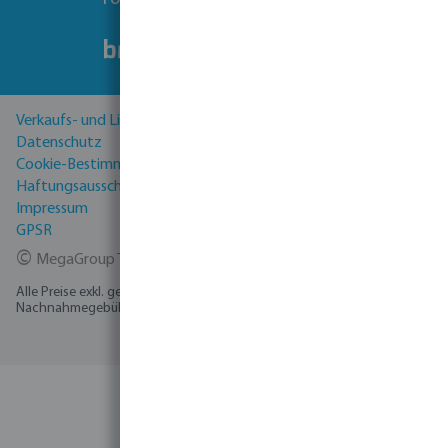
Verkaufs- und Lieferbedingungen
Datenschutz
Cookie-Bestimmungen
Haftungsausschluss
Impressum
GPSR
©
MegaGroup Trade 2026
Alle Preise exkl. gesetzl. Mehrwertsteuer zzgl.
Versandkosten
und ggf.
Nachnahmegebühren, wenn nicht anders angegeben.