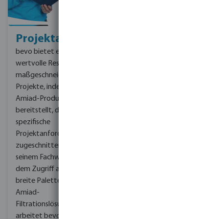
Projektansatz
Filtrations- und
Aufbereitungstech
bevo bietet eine
Die Sieb-, Scheiben- und
wertvolle Ressource für
Mikrofasertechnologien
maßgeschneiderte
von Amiad stehen an der
Projekte, indem es
Spitze der Systeme für
Amiad-Produkte
Wasserfiltrationsinnovationen.
bereitstellt, die auf
Die Siebe sind präzise
spezifische
konstruiert, um größere
Projektanforderungen
Partikel effizient zu
zugeschnitten sind.
Mit
entfernen, während
seinem Fachwissen und
unsere Scheibenfilter eine
dem Zugriff auf eine
Feinfiltration bieten und
breite Palette von
selbst kleinste
Amiad-
Verunreinigungen
Filtrationslösungen
auffangen. Darüber
arbeitet bevo eng mit