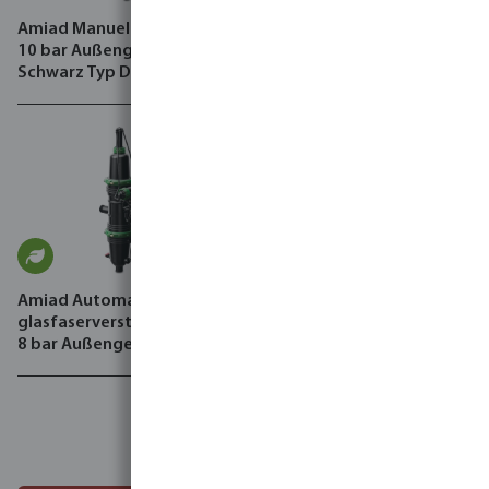
Amiad Manueller Filter PA
Amiad Automatischer Filter
10 bar Außengewinde
glasfaserverstärktes Nylon
Schwarz Typ Disc T
8 bar Außengewinde
Schwarz/Grün Typ Mini
Sigma On-line
Amiad Automatischer Filter
glasfaserverstärktes Nylon
8 bar Außengewinde
Schwarz/Grün Typ Mini
Sigma Angle