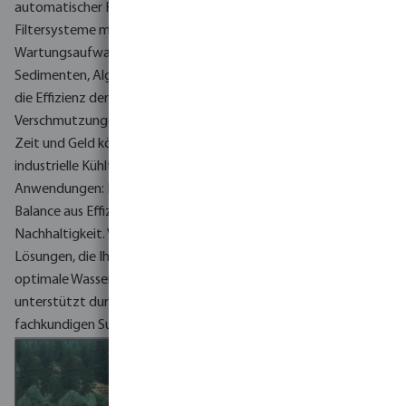
automatischer Rückspülung oder Saugscan machen unsere
Filtersysteme manuelle Eingriffe überflüssig und reduzieren den
Wartungsaufwand.
Durch das Auffangen von Schwebstoffen,
Sedimenten, Algen und Partikeln verbessern unsere Systeme
die Effizienz der Wärmeübertragung, verhindern
Verschmutzungen und verlängern die Lebensdauer der Geräte.
Zeit und Geld können zudem noch eingespart werden.
Ob für
industrielle Kühltürme, HVAC-Systeme oder andere
Anwendungen: Die Filtersysteme von Amiad bieten die ideale
Balance aus Effizienz, Zuverlässigkeit und
Nachhaltigkeit.
Vertrauen Sie auf unsere maßgeschneiderten
Lösungen, die Ihre spezifischen Anforderungen erfüllen und eine
optimale Wasserqualität und Systemleistung gewährleisten,
unterstützt durch führende Filtertechnologie und
fachkundigen Support von Amiad.