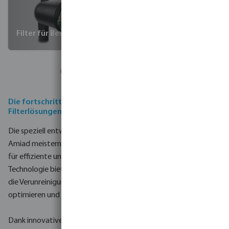
Filter für Bewässerung & Sanierung
Maßgeschneiderte
Lösungen
Die fortschrittlichen, effizienten und zuverlässigen
Filterlösungen von Amiad
Die speziell entwickelten Kühlwasserfiltrationssysteme von
Amiad meistern die Herausforderungen der Branche und sorgen
für effiziente und zuverlässige Prozesse.
Mit fortschrittlicher
Technologie bieten wir eine umfassende Palette an Lösungen,
die Verunreinigungen effektiv entfernen, die Leistung
optimieren und Ausfallzeiten minimieren.
Dank innovativer Selbstreinigungsmechanismen wie