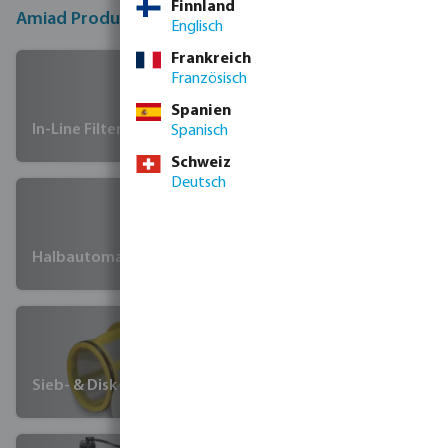
Finnland
Amiad Produktgruppen
Englisch
Frankreich
Französisch
Spanien
In-Line Filters
Spanisch
Schweiz
Deutsch
Halbautomatischer Filters
Sieb- & Disk Einsätze