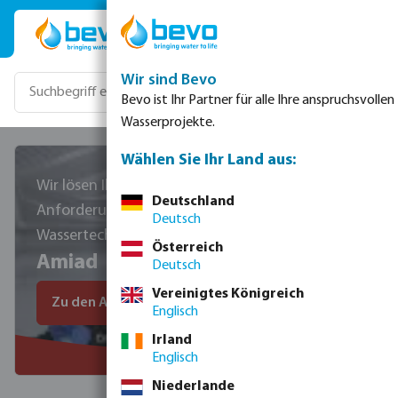
Zum Hauptinhalt springen
Wir sind Bevo
Bevo ist Ihr Partner für alle Ihre anspruchsvollen
Wasserprojekte.
Wählen Sie Ihr Land aus:
Wir lösen Ihre speziellen
Deutschland
Anforderungen in der
Deutsch
Wassertechnik
Österreich
Amiad
Deutsch
Vereinigtes Königreich
Zu den Amiad Produkten
Englisch
Irland
Englisch
Niederlande