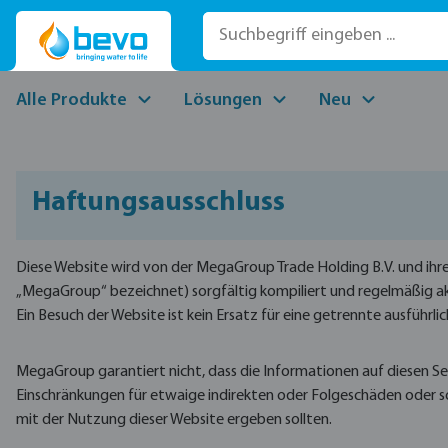
 Hauptinhalt springen
Zur Suche springen
Zur Hauptnavigation springen
Alle Produkte
Lösungen
Neu
Haftungsausschluss
Diese Website wird von der MegaGroup Trade Holding B.V. und ihr
„MegaGroup“ bezeichnet) sorgfältig kompiliert und regelmäßig akt
Ein Besuch der Website ist kein Ersatz für eine getrennte ausführli
MegaGroup garantiert nicht, dass die Informationen auf diesen Seit
Einschränkungen für etwaige indirekten oder Folgeschäden oder s
mit der Nutzung dieser Website ergeben sollten.