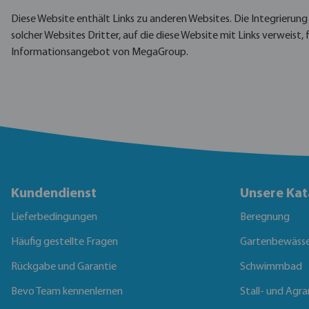
Diese Website enthält Links zu anderen Websites. Die Integrierung 
solcher Websites Dritter, auf die diese Website mit Links verweist
Informationsangebot von MegaGroup.
Kundendienst
Unsere Kat
Lieferbedingungen
Beregnung
Häufig gestellte Fragen
Gartenbewäss
Rückgabe und Garantie
Schwimmbad
Bevo Team kennenlernen
Stall- und Agra