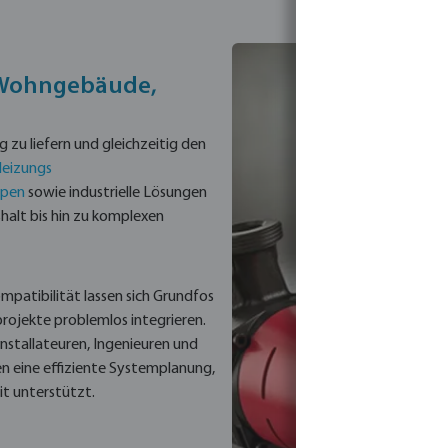
 Wohngebäude,
 zu liefern und gleichzeitig den
eizungs
pen
sowie industrielle Lösungen
alt bis hin zu komplexen
patibilität lassen sich Grundfos
rojekte problemlos integrieren.
Installateuren, Ingenieuren und
 eine effiziente Systemplanung,
it unterstützt.