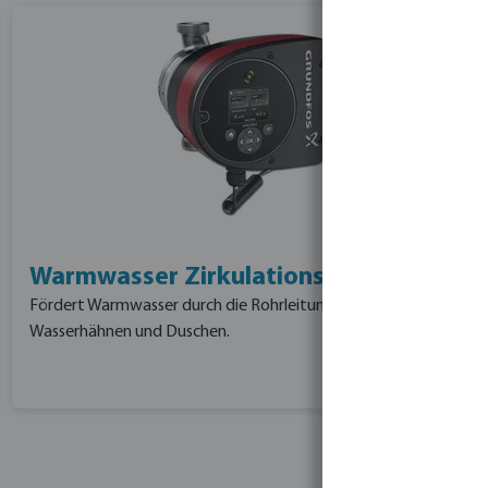
Warmwasser Zirkulationspumpen
Fördert Warmwasser durch die Rohrleitungen zu
Wasserhähnen und Duschen.