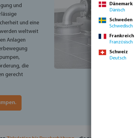
Dänemark
rgung und
Dänisch
rlässige
Schweden
cherheit und eine
Schwedisch
 werden weltweit
Frankreich
len Anlagen
Französisch
sserbewegung
Schweiz
nspumpen,
Deutsch
rderung, die
en gerecht
Pumpen.