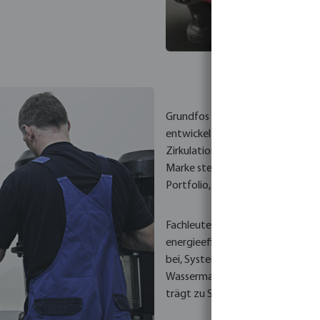
Grundfos Pumpenlösungen werden
entwickelt. Sie unterstützen eine
Zirkulation in Heizungsanlagen,
Marke steht für eine robuste Bau
Portfolio, das vielfältigen Syst
Fachleute entscheiden sich für G
energieeffizienten Betriebs und 
bei, Systemausfälle zu reduziere
Wassermanagement in vielen Ber
trägt zu Systemstabilität, planb