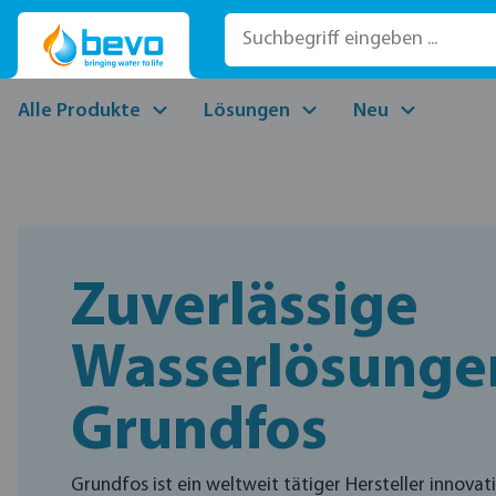
 Hauptinhalt springen
Zur Suche springen
Zur Hauptnavigation springen
Alle Produkte
Lösungen
Neu
Zuverlässige
Wasserlösunge
Grundfos
Grundfos ist ein weltweit tätiger Hersteller innovat