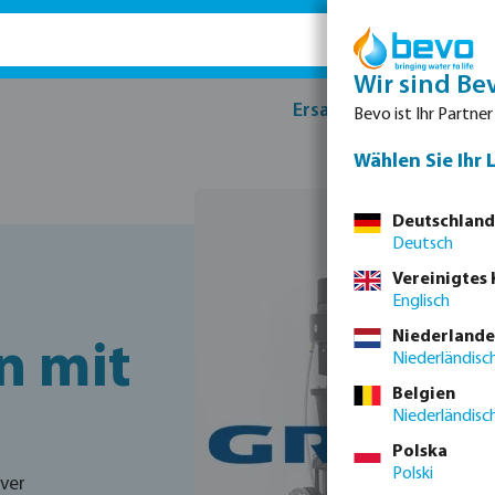
Wir sind Be
Ersatzteile
Produk
Bevo ist Ihr Partner
Wählen Sie Ihr 
Deutschland
Deutsch
Vereinigtes
Englisch
Niederlande
n mit
Niederländisc
Belgien
Niederländisc
Polska
Polski
iver