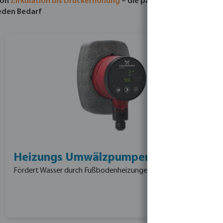
Von
Zirkulation bis Druckerhöhung
– die passende Pumpe für
eden Bedarf
Heizungs Umwälzpumpen
Fördert Wasser durch Fußbodenheizungen oder Heizkörper.