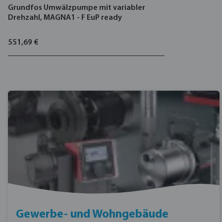
Grundfos Umwälzpumpe mit variabler
Drehzahl, MAGNA1 - F EuP ready
551,69 €
Gewerbe- und Wohngebäude