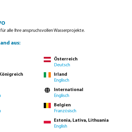
Einloggen
Warenkorb
vo
tdatenblätter
Waterpoints
Service
Kontakt
 für alle Ihre anspruchsvollen Wasserprojekte.
Land aus:
Österreich
Deutsch
 Königreich
Irland
Englisch
International
h
Englisch
Belgien
h
Französisch
Estonia, Lativa, Lithuania
English