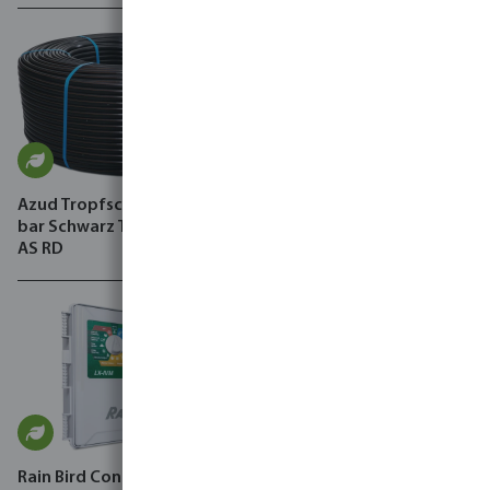
Azud Tropfschlauch PE 4.0
Winkel 90° PP 10 bar Klemm
bar Schwarz Typ Premier PC
x Außengewinde
AS RD
Schwarz/Grün
Rain Bird Controller