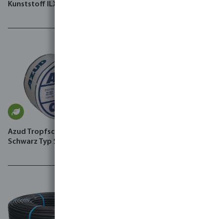
Kunststoff ILX-IVM
Azud Tropfschlauch PE
Schwarz Typ Sprint