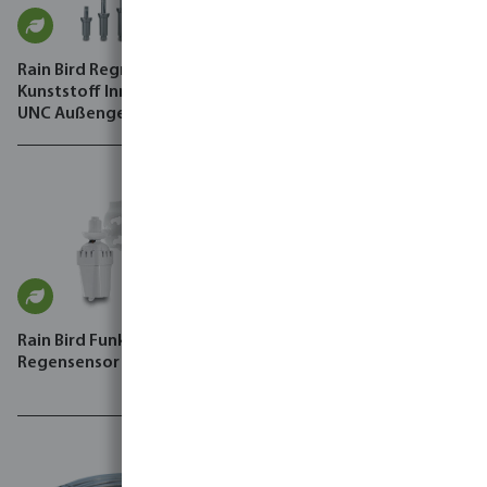
Rain Bird Regner Basis
Rain Bird Steuergerät Typ
Kunststoff Innengewinde x
ESP-TM2 Wi-Fi kompatibel
UNC Außengewinde
Schwarz
Rain Bird Funk Frost- und
Regensensor