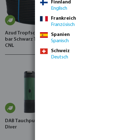
Finnland
Englisch
Frankreich
Französisch
Azud Tropfschlauch PE 4.0
Azud Tropfschlauch 4 bar
Spanien
bar Schwarz Typ Premier
Schwarz Typ Premier PC
Spanisch
CNL
Schweiz
Deutsch
DAB Tauchpumpe, ESYBOX
DAB Hauswasserstation,
Diver
Esybox Mini 3