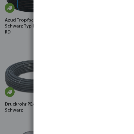
Azud Tropfschlauch 4 bar
Azud Tropfschlauch PE 4.0
Schwarz Typ Premier PC AS
bar Braun Typ Greentec PC
RD
Druckrohr PE40 4 bar Glatt
Amiad Automatischer Filter
Schwarz
glasfaserverstärktes Nylon
8 bar Außengewinde
Schwarz/Grün Typ Mini
Sigma Angle