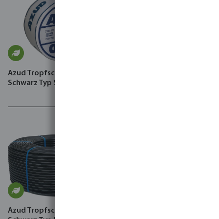
Azud Tropfschlauch PE
Schwarz Typ Sprint
Azud Tropfschlauch
NaanDan Tropfschlauch PE