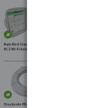
Rain Bird Steuergerät Typ
Azud Tropfschlauch PE
RC2 Wi-Fi kompatibel
Schwarz Typ Sprint
Druckrohr PE40 4 bar Glatt
DAB Hauswasserstation,