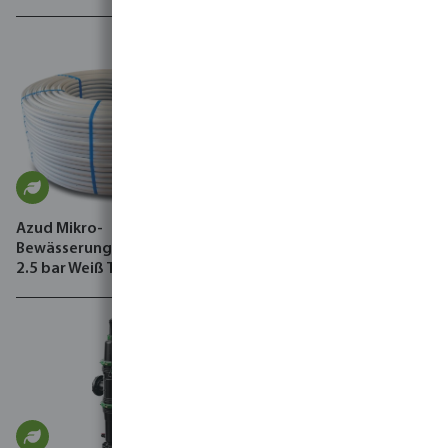
Azud Mikro-
Profec PVC-Kleber Typ THF-
Bewässerungsschlauch PE
frei
2.5 bar Weiß Typ Hidro-P