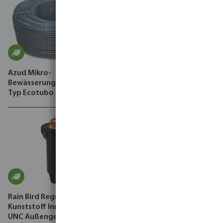
Azud Mikro-
Azud Tropfschlauch PE
Bewässerungsschlauch PE
Schwarz Typ Sprint
Typ Ecotubo
Rain Bird Regner Basis
Kunststoff Innengewinde x
UNC Außengewinde