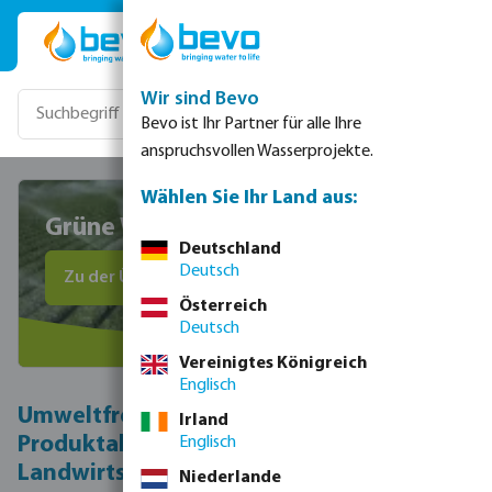
Zum Hauptinhalt springen
Wir sind Bevo
Bevo ist Ihr Partner für alle Ihre
anspruchsvollen Wasserprojekte.
Wählen Sie Ihr Land aus:
Grüne Wahl im Agrarsektor
Deutschland
Deutsch
Zu der Übersicht
Österreich
Deutsch
Vereinigtes Königreich
Englisch
Umweltfreundlichere
Irland
Produktalternativen in der
Englisch
Landwirtschaft
Niederlande