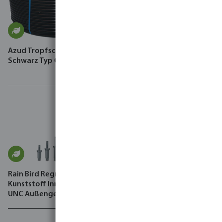
Azud Tropfschlauch 4 bar
Amiad Automatischer Filter
Schwarz Typ Geniun HD PC
glasfaserverstärktes Nylon
8 bar Außengewinde
Schwarz/Grün Typ Mini
Sigma On-line
Rain Bird Regner Basis
Kunststoff Innengewinde x
UNC Außengewinde
Schwarz