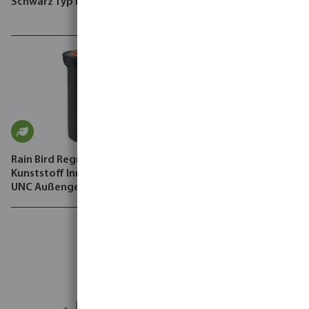
Schwarz Typ PRO
4 bar Schwarz Typ Amnon
PC CNL
Rain Bird Regner Basis
Kunststoff Innengewinde x
UNC Außengewinde
Schwarz Typ RD 1804-SAM-
PRS 3,1 bar with Flow
Protect Device