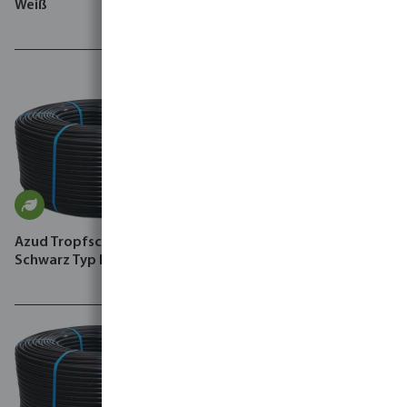
Weiß
Esybox Max
Azud Tropfschlauch 4 bar
Viridix Gen3 system,
Schwarz Typ Premier PC AS
including lot device, 2
Rootsense sensors,
installation kit and 1-year
subscription