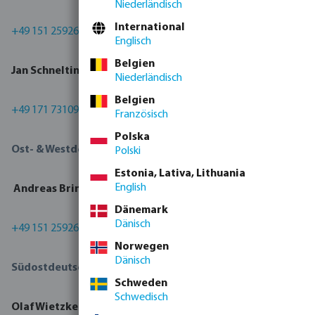
Niederländisch
International
+49 151 25926094
|
Englisch
Belgien
Jan Schnelting
|
jschnelting@bevo.com
|
Niederländisch
Belgien
+49 171 7310927
Französisch
Polska
Ost- & Westdeutschland:
Polski
Estonia, Lativa, Lithuania
English
Andr
eas Brink
|
abrink@bevo.com
|
Dänemark
Dänisch
+49 151 25926094
|
Norwegen
Dänisch
Südostdeutschland:
Schweden
Schwedisch
Olaf Wietzke
|
owietzke@bevo.com
|