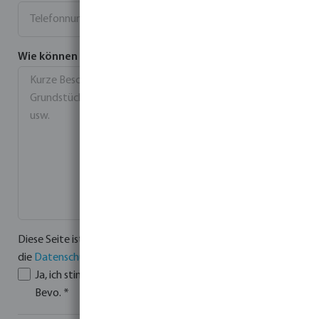
Wie können wir Ihnen helfen?
*
Diese Seite ist durch reCAPTCHA geschützt und es gelten
die
Datenschutzrichtlinie
und
Nutzungsbedingungen
.
Ja, ich stimme den
AGB
und der
Datenschutzerklärung
zu
Bevo.
*