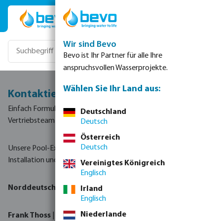
Zum Hauptinhalt springen
Wir sind Bevo
Bevo ist Ihr Partner für alle Ihre
anspruchsvollen Wasserprojekte.
Wählen Sie Ihr Land aus:
Kontaktieren Sie unser Vertriebsteam
Einfach Formular ausfüllen oder direkt mit unserem
Deutschland
Vertriebsteam Kontakt aufnehmen.
Deutsch
Österreich
Deutsch
Unsere Pool-Experten beraten
Sie zu Produktauswahl,
Installation und Verfügbarkeit:
Vereinigtes Königreich
Englisch
Norddeutschland:
Irland
Englisch
Niederlande
Frank Thoss
|
fthoss@bevo.com
|