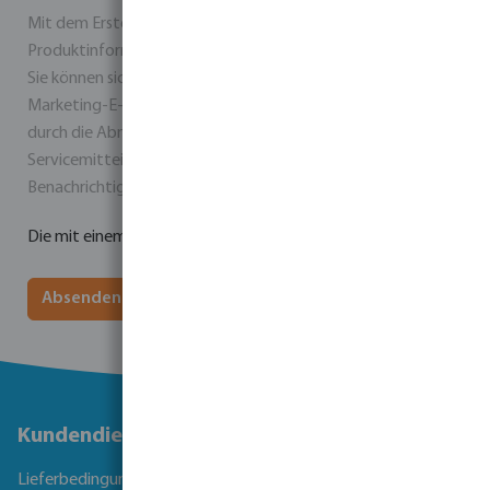
Mit dem Erstellen eines Kontos stimmen Sie dem Erhalt von
Produktinformationen und Werbeangeboten per E-Mail zu.
Sie können sich jederzeit über den Abmeldelink in jeder
Marketing-E-Mail abmelden. Bitte beachten Sie, dass Sie
durch die Abmeldung auch keine wichtigen
Servicemitteilungen mehr erhalten, wie z. B.
Benachrichtigungen über Preisänderungen.
Die mit einem Stern (*) markierten Felder sind Pflichtfelder.
Absenden
Kundendienst
Lieferbedingungen