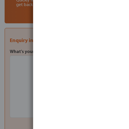
Quickly fill in the contact form below and we will
get back to you soon.
Enquiry information
What's your enquiry about?
*