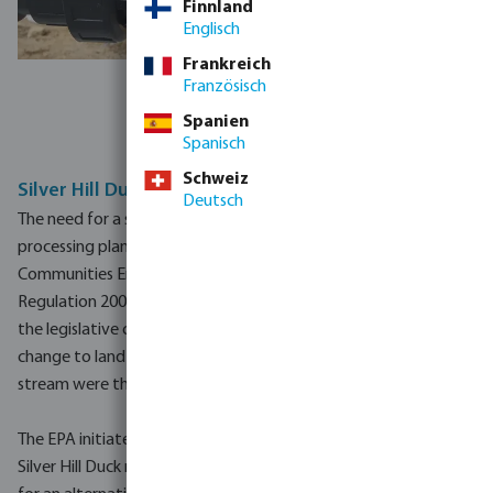
Finnland
Englisch
Frankreich
Französisch
Kundenspezifisches
System
Spanien
Spanisch
Schweiz
Silver Hill Duck – discharging effluent sustainably
Deutsch
The need for a suitable filtration system at the poultry
processing plant in question was urgent. European
Communities Environmental Objectives (Surface Water)
Regulation 2009 and (Groundwater) Regulation for 2010 were
the legislative catalysts that motivated Silver Hill Duck to
change to land application of effluent rather than discharge to
stream were the assimilative capacity wasn’t great enough.
The EPA initiated a license review due to these new regulations.
Silver Hill Duck reached out to Bosta UK as they were looking