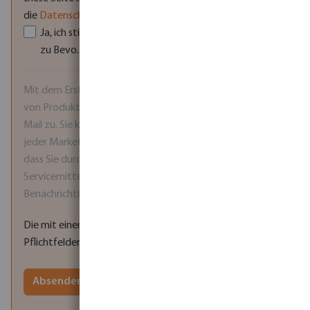
die
Datenschutzrichtlinie
und
Nutzungsbedingungen
.
Ja, ich stimme den
AGB
und der
Datenschutzerklärung
zu Bevo.
*
Mit dem Erstellen eines Kontos stimmen Sie dem Erhalt
von Produktinformationen und Werbeangeboten per E-
Mail zu. Sie können sich jederzeit über den Abmeldelink in
jeder Marketing-E-Mail abmelden. Bitte beachten Sie,
dass Sie durch die Abmeldung auch keine wichtigen
Servicemitteilungen mehr erhalten, wie z. B.
Benachrichtigungen über Preisänderungen.
Die mit einem Stern (*) markierten Felder sind
Pflichtfelder.
Absenden