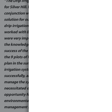
“The Drip Irrigation System has been a tremendous success
for Silver Hill. We researched a lot of alternative solutions in
conjunction with the EPA in trying to find a sustainable
solution for our treated water discharge. Once we settled on
drip irrigation as being the optimal solution, we then
worked with Bosta to design and develop a pilot phase. We
were very impressed by the quality of work they carried out,
the knowledge they had on the system and the overall
success of the pilot. After the EPA licenced the system for
the 9 plots of land, Bosta seamlessly delivered the project
plan in the summer of 2023 and installed the largest drip
irrigation system in Europe. This system now works
successfully, and our staff are trained to maintain and
manage the system for the years ahead. What was
necessitated out of legislative change has turned into an
opportunity for Silver Hill to install a state of the art,
environmentally safe and sustainable wastewater
management system that we are very proud to pioneer."