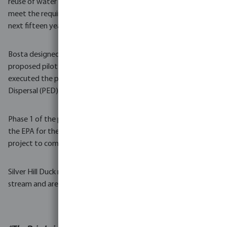
reuse of water for irrigation purposes and should continue to
meet the requirements set by the licensing committee for the
next fifteen years.
Bosta designed a system for approximately 14.6 ha, with a
proposed pilot project area of 1.6 ha, and in 2021, Bosta
executed the pilot project by installing a Precision Effluent
Dispersal (PED) system.
Phase 1 of the project met all objectives that were laid out by
the EPA for the drip irrigation pilot scheme. This allowed the full
project to commence, with installation by Bosta in July 2023.
Silver Hill Duck now no longer discharge treated effluent to the
stream and are in compliance with the EPA licence.