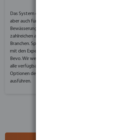
Das System eignet sich
aber auch für Filter- und
Bewässerungszwecke in
zahlreichen anderen
Branchen. Sprechen Sie
mit den Experten von
Bevo. Wir werden Ihnen
alle verfügbaren
Optionen detailliert
ausführen.