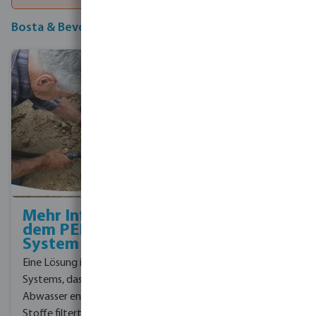
Bosta & Bevo's Lösung: Das PED System
Mehr Infos zu
Kundenspezifische
dem PED
System
System
Bevo führte das
Eine Lösung in Form eines
komplette Design und
Systems, das die im
die Installation durch.
Abwasser enthaltenen
Vom Anschluss an den
Stoffe filtert und sie so