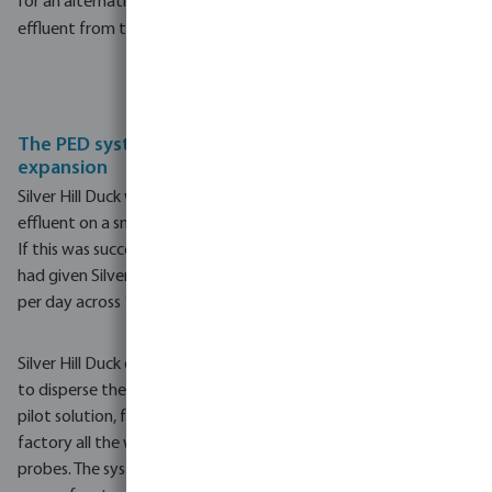
for an alternative means of discharging the treated process
effluent from their private wastewater treatment plant.
The PED system pilot project and project
expansion
Silver Hill Duck wanted to run a pilot project for dispersing
effluent on a small patch of land of approximately 1.6 hectares.
If this was successful, the system would be extended. The EPA
had given Silver Hill Duck an effluent release licence of 480 m3
per day across 14.6 ha.
Silver Hill Duck decided to opt for a subsurface dripline system
to disperse the effluent. Bosta were asked to quote a turn-key
pilot solution, from connection to a tank at the processing
factory all the way to the driplines, including soil moisture
probes. The system had to be remotely controllable, enable the