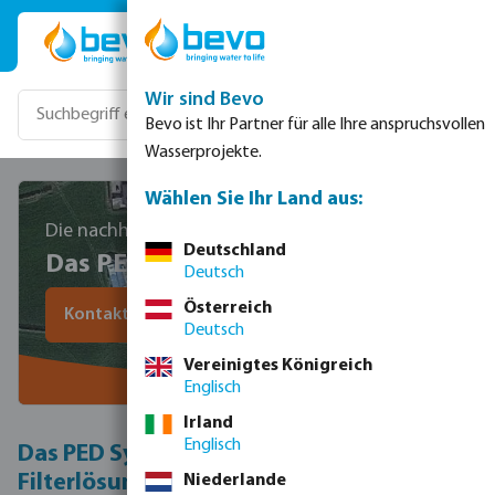
Zum Hauptinhalt springen
Wir sind Bevo
Bevo ist Ihr Partner für alle Ihre anspruchsvollen
Wasserprojekte.
Wählen Sie Ihr Land aus:
Die nachhaltige Filtrationslösung
Deutschland
Das PED System
Deutsch
Österreich
Kontaktieren Sie uns mit Ihren Projektanforderungen
Deutsch
Vereinigtes Königreich
Englisch
Irland
Englisch
Das PED System: Eine nachhaltige
Filterlösung
Niederlande