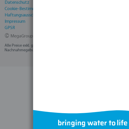
Datenschutz
Cookie-Bestimmungen
Haftungsausschluss
Impressum
GPSR
©
MegaGroup Trade 2026
Alle Preise exkl. gesetzl. Mehrwertsteuer zzgl.
Versandkosten
und ggf.
Nachnahmegebühren, wenn nicht anders angegeben.