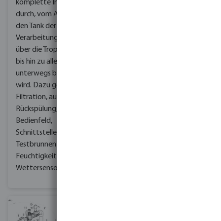
komplette Installation
"Das PED ist ein
durch, vom Anschluss an
innovatives System,
den Tank der
das dem Kunden
Verarbeitungsanlage
wirklich einen
über die Tropfleitungen
Vorsprung verschafft"
bis hin zu allem, was sonst
Florian Gabler,
unterwegs benötigt
Projektspezialist Bevo
wird. Dazu gehörten
Filtration, automatische
Rückspülung, Pumpe,
Bedienfeld,
Schnittstellen,
Testbrunnen sowie
Feuchtigkeits- und
Wettersensoren.