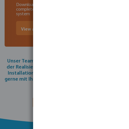
Download your copy to find out more about the
complete wastewater treatment and dispersal
system
View and download the brochure
Unser Team von Spezialisten hilft Ihnen gerne bei
der Realisierung Ihrer Projekte. Geben Sie uns Ihre
Installations- und Kontaktdaten und wir arbeiten
gerne mit Ihnen zusammen, um Ihr Projekte in Gang
zu bringen.
Füllen Sie das Formular aus