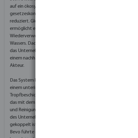
Tank der
auf ein ökosystem- und
Verarbeitungsanlage bis
gesetzeskonformes Maß
hin zu den Tropfleitungen
reduziert. Gleichzeitig
und allem, was
ermöglicht es die
unterwegs benötigt
Wiederverwendung des
wird.
Wassers. Dadurch wurde
das Unternehmen zu
Bevo installierte im
einem nachhaltigen
Pumpenhaus ein
Akteur.
ferngesteuertes
Bedienfeld. Das
Das System besteht aus
Ansaugen, Filtern und
einem unterirdischen
Pumpen des Wassers
Tropfbeschickungssystem,
erfolgt automatisch. Die
das mit dem Belüftungs-
kundenspezifischen
und Reinigungssystem
Emitter steuern das
des Unternehmens
Volumen und den
gekoppelt ist. Bosta &
Wasserfluss im Feld.
Bevo führte die