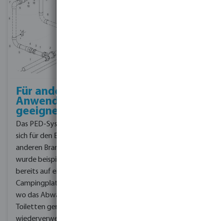
Für andere
Anwendungen
geeignet
Das PED-System eignet
sich für den Einsatz in
anderen Branchen. Es
wurde beispielsweise
bereits auf einem
Campingplatz installiert,
wo das Abwasser von
Toiletten gereinigt und
wiederverwendet wird.