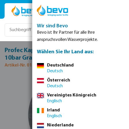
Zum Hauptinhalt springen
Wir sind Bevo
Bevo ist Ihr Partner für alle Ihre
anspruchsvollen Wasserprojekte.
Profec Kappe PVC-U 1/2" Innengewinde
Wählen Sie Ihr Land aus:
10bar Grau Typ Flach
Artikel-Nr. 0110575
Deutschland
Deutsch
Bildergalerie überspringen
Österreich
Deutsch
Vereinigtes Königreich
Englisch
Irland
Englisch
Niederlande