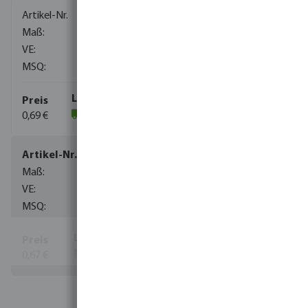
0110574
3/8"
800
10
0,69 €
(1550)
0110575
1/2"
450
10
0,67 €
(545)
Mehr Informationen