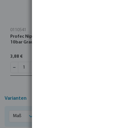
0110541
Profec Nippel sechskant PVC-U 2" Außengewinde
10bar Grau
3,88 €
Varianten