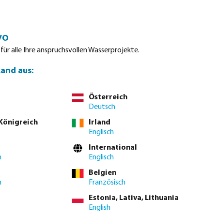
Einloggen
Warenkorb
vo
tdatenblätter
Waterpoints
Service
Kontakt
 für alle Ihre anspruchsvollen Wasserprojekte.
Land aus:
Österreich
Deutsch
 Königreich
Irland
Englisch
International
h
Englisch
Belgien
h
Französisch
Estonia, Lativa, Lithuania
English