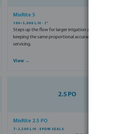
MixRite 5
100–5,000 L/H · 1"
Steps up the flow for larger irrigation zones while
keeping the same proportional accuracy and easy
servicing.
View →
2.5 PO
MixRite 2.5 PO
7–2,500 L/H · EPDM SEALS