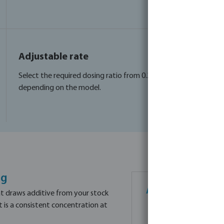
Adjustable rate
Select the required dosing ratio from 0.2% up to 4%,
depending on the model.
ng
At a glance
at draws additive from your stock
lt is a consistent concentration at
0.2–5%