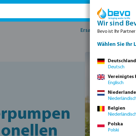
Wir sind Be
Ersatzteile
Produk
Bevo ist Ihr Partner
Wählen Sie Ihr 
Deutschland
Deutsch
Vereinigtes
Englisch
Niederlande
Niederländisc
ierpumpen
Belgien
Niederländisc
Polska
ionellen
Polski