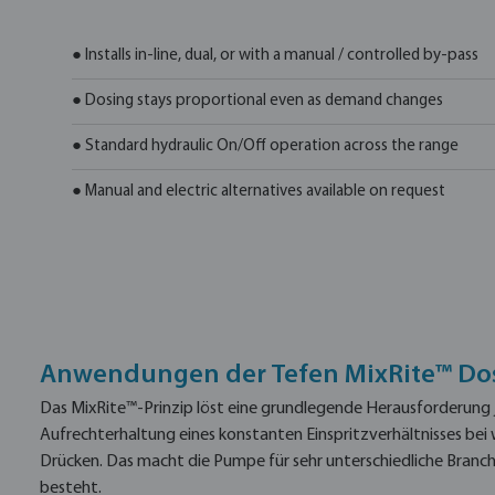
● Installs in-line, dual, or with a manual / controlled by-pass
● Dosing stays proportional even as demand changes
● Standard hydraulic On/Off operation across the range
● Manual and electric alternatives available on request
Anwendungen der Tefen MixRite™ D
Das MixRite™-Prinzip löst eine grundlegende Herausforderung j
Aufrechterhaltung eines konstanten Einspritzverhältnisses b
Drücken. Das macht die Pumpe für sehr unterschiedliche Branch
besteht.