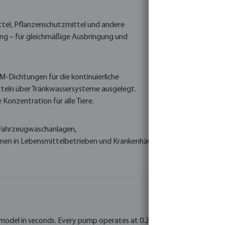
ttel, Pflanzenschutzmittel und andere
tung – für gleichmäßige Ausbringung und
DM-Dichtungen für die kontinuierliche
teln über Tränkwassersysteme ausgelegt.
onzentration für alle Tiere.
 Fahrzeugwaschanlagen,
nen in Lebensmittelbetrieben und Krankenhäusern. Dedizierte Varian
model in seconds. Every pump operates at 0.2–8.0 bar, so you can ch