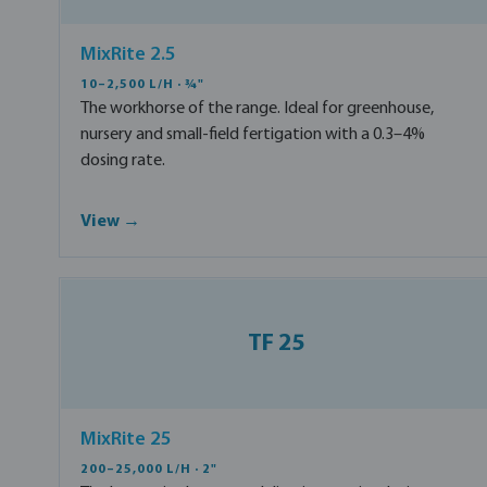
MixRite 2.5
10–2,500 L/H · ¾"
The workhorse of the range. Ideal for greenhouse,
nursery and small-field fertigation with a 0.3–4%
dosing rate.
View →
TF 25
MixRite 25
200–25,000 L/H · 2"