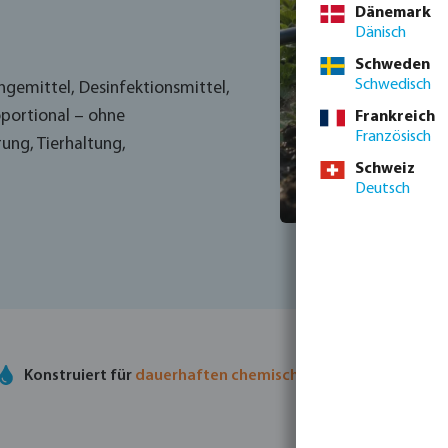
Dänemark
Dänisch
Schweden
Schwedisch
gemittel, Desinfektionsmittel,
portional – ohne
Frankreich
Französisch
ung, Tierhaltung,
Schweiz
Deutsch
Konstruiert für
dauerhaften chemischen Widerstand