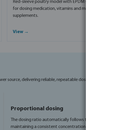
Red-sleeve poultry model with EPDM seals — suitable
for dosing medication, vitamins and mineral
supplements.
View →
er source, delivering reliable, repeatable dosing without electricity 
Proportional dosing
The dosing ratio automatically follows the water flow,
maintaining a consistent concentration.