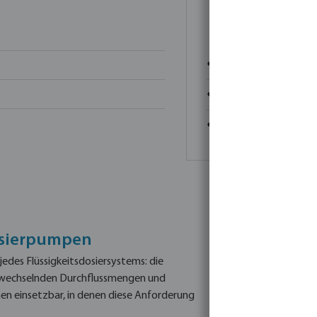
DOSING RANGE
● NBR seals for fertiliser
● EPDM seals for livesto
● PVDF body for strong a
osierpumpen
edes Flüssigkeitsdosiersystems: die
ei wechselnden Durchflussmengen und
en einsetzbar, in denen diese Anforderung