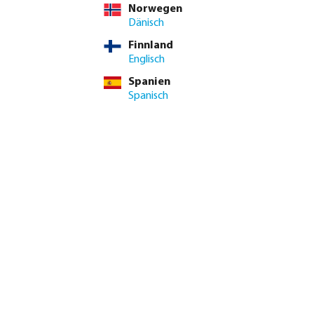
Norwegen
Dänisch
Finnland
Englisch
Spanien
Spanisch
Waserbetrieben,
kein Stromanschluss erforderlich