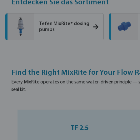
Entdecken Sie das Sortiment
Tefen MixRite® dosing
pumps
Find the Right MixRite for Your Flow R
Every MixRite operates on the same water-driven principle — s
seal kit.
TF 2.5