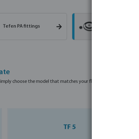
Tefen PA fittings
Tefen seal kits
ate
imply choose the model that matches your flow rate. All units are s
TF 5