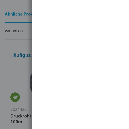
Ähnliche Produkte
Varianten
Häufig zusammen gekauft
7024422
Druckrohr PE40 12 mm x 1,0 mm Glatt 4bar Schwarz
100m