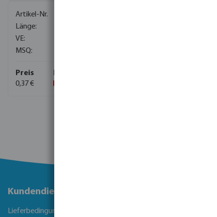
0680258
500 m
500
500
0,37 €
Kundendienst
Lieferbedingungen