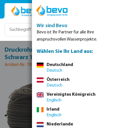
Zum Hauptinhalt springen
Wir sind Bevo
Bevo ist Ihr Partner für alle Ihre
anspruchsvollen Wasserprojekte.
Druckrohr PE40 6 mm x 1,0 mm 4bar
Wählen Sie Ihr Land aus:
Schwarz 100m
Artikel-Nr. 7015070
Deutschland
Deutsch
Bildergalerie überspringen
Österreich
Deutsch
Vereinigtes Königreich
Englisch
Irland
Englisch
Niederlande