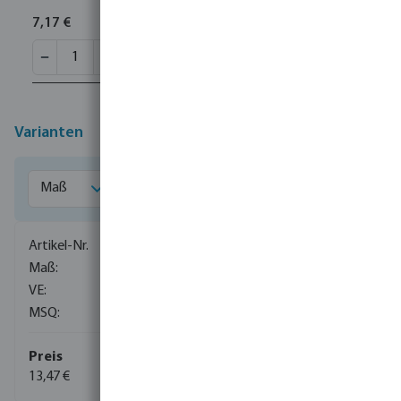
7,17 €
Varianten
7036181
1/2"
80
1
13,47 €
(532)