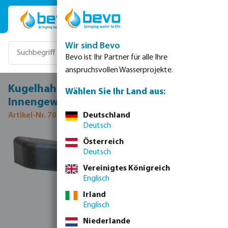
Zum Hauptinhalt springen
Wir sind Bevo
Bevo ist Ihr Partner für alle Ihre
anspruchsvollen Wasserprojekte.
Kugelhahn PP 1 1/2" Außengewinde x
Wählen Sie Ihr Land aus:
Innengewinde 16bar Blau Typ ICE
Artikel-Nr. 7036185
Deutschland
Deutsch
Bildergalerie überspringen
Österreich
Deutsch
Vereinigtes Königreich
Englisch
Irland
Englisch
Niederlande