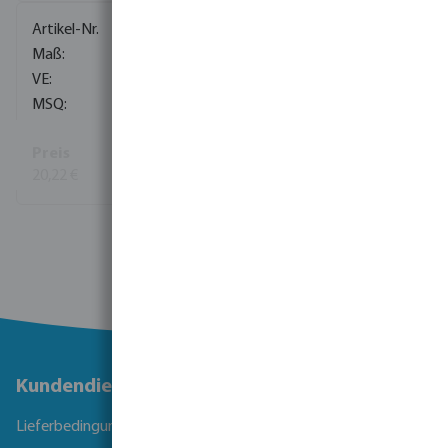
7036183
1"
30
1
20,22 €
(51)
Mehr Informationen
Kundendienst
Lieferbedingungen