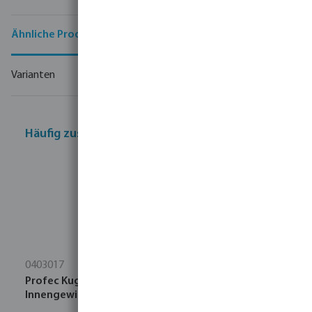
Ähnliche Produkte
Varianten
Häufig zusammen gekauft
0403017
Profec Kugelhahn Messing Vernickelt 1/2"
Innengewinde x Außengewinde 25bar Typ 104