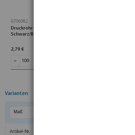
0706082
Druckrohr PE100 32 mm x 3,0 mm Glatt SDR11 16bar
Schwarz/Blau 100m DVGW
2,79 €
Varianten
0302079