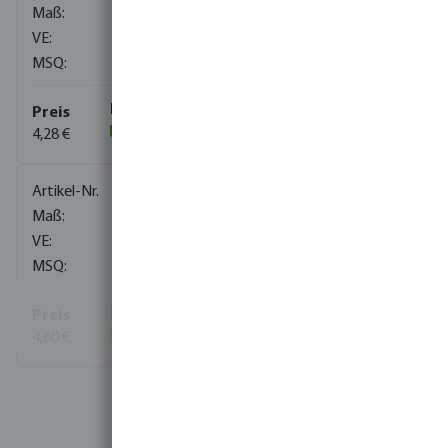
32 mm
20
1
4,28 €
(66)
0302080
40 mm
10
1
4,60 €
(7)
Mehr Informationen