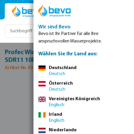
Zum Hauptinhalt springen
Wir sind Bevo
Bevo ist Ihr Partner für alle Ihre
anspruchsvollen Wasserprojekte.
Profec Winkel 45° PE100 50 mm Stutzen
Wählen Sie Ihr Land aus:
SDR11 10bar 16bar Schwarz DVGW
Artikel-Nr. 0302081
Deutschland
Deutsch
Bildergalerie überspringen
Österreich
Deutsch
Vereinigtes Königreich
Englisch
Irland
Englisch
Niederlande