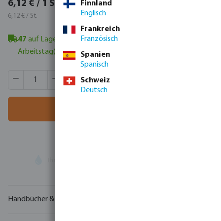
7,28 € / 1 St.
6,12 € / 1 St.
Finnland
Englisch
7,28 € / St.
6,12 € / St.
Frankreich
Französisch
47
auf Lager in Veghel, NL
- Mindestlieferzeit: 1-2
Arbeitstag(e)
Spanien
Spanisch
Produkt Anzahl: Gib den gewünschten Wert ein oder benutze
VE:
15 St.
Schweiz
MSQ:
1 St.
Deutsch
In den Warenkorb
Ihr
Handelspartner
in der Wassertechnologie
Handbücher & Zeichnungen