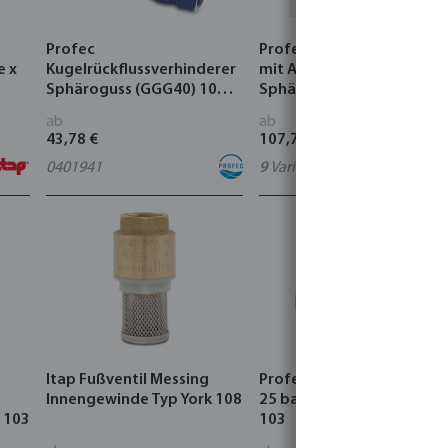
Profec
Profec Rückschlagklappe
e x
Kugelrückflussverhinderer
mit Anlüftevorrichtung
Sphäroguss (GGG40) 10
Sphäroguss (GGG40) 16
bar Innengewinde Blau
bar DIN Flansch Blau
ab
ab
43,78 €
107,76 €
0401941
9
Varianten
Itap Fußventil Messing
Profec Kugelhahn Messin
Innengewinde Typ York 108
25 bar Innengewinde Typ
 103
103