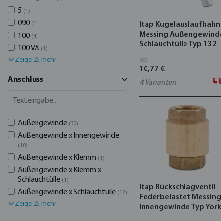
5
(1)
090
Itap Kugelauslaufhahn
(1)
Messing Außengewind
100
(4)
Schlauchtülle Typ 132
100 VA
(1)
ab
Zeige 25 mehr
10,77 €
Anschluss
4
Varianten
Außengewinde
(30)
Außengewinde x Innengewinde
(10)
Außengewinde x Klemm
(1)
Außengewinde x Klemm x
Schlauchtülle
(1)
Itap Rückschlagventil
Außengewinde x Schlauchtülle
(12)
Federbelastet Messing
Zeige 25 mehr
Innengewinde Typ York