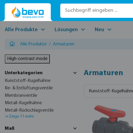
 Hauptinhalt springen
Zur Suche springen
Zur Hauptnavigation springen
Alle Produkte
Lösungen
Neu
Alle Produkte
/
Armaturen
High-contrast mode
Armaturen
Unterkategorien
Kunststoff-Kugelhähne
Be- & Entlüftungsventile
Kunststoff-Kugelhähn
Membranventile
Metall-Kugelhähne
Metall-Rückschlagventile
Zeige 11 mehr
Maß