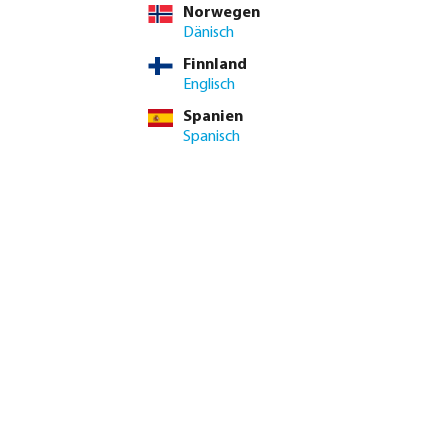
Norwegen
Dänisch
Finnland
Profec Kugelhahn Messing
Profec Zweiteiliger
Englisch
25 bar Innengewinde Typ
Kugelhahn Edelstahl 316
100 VA
64 bar Innengewinde
Spanien
Spanisch
ab
ab
5,46 €
12,90 €
0403033
0090944
g
Winkel-Eckventil Messing
3-Wege-Kugelhahn PVC-U
10 bar Innengewinde x
10 bar Klebemuffe Grau
Außengewinde Typ 427
Typ T-Bohrung