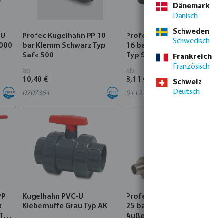
Dänemark
Dänisch
Schweden
-U
Profec Kugelhahn PP 10
Profec Kugelhahn PVC-U
Schwedisch
2000
bar Klemm Schwarz Typ
16 bar Klebemuffe Grau
Safe 500
Typ Safe 600
Frankreich
Französisch
ab
ab
10,40 €
8,11 €
Schweiz
Deutsch
0707351
0112105
PP
Kugelhahn PVC-U
Profec Kugelhahn Messin
x
Klebemuffe Grau Typ AK
25 bar Innengewinde x
 Typ
Außengewinde Typ 104