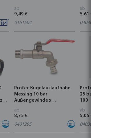
ab
ab
9,49 €
5,61 €
0161504
0403018
0
Profec Kugelauslaufhahn
Profec Kugelhahn Messin
Messing 10 bar
25 bar Innengewinde Typ
z
Außengewinde x
100
Schlauchtülle Typ 120
ab
ab
8,75 €
5,05 €
0401295
0403007