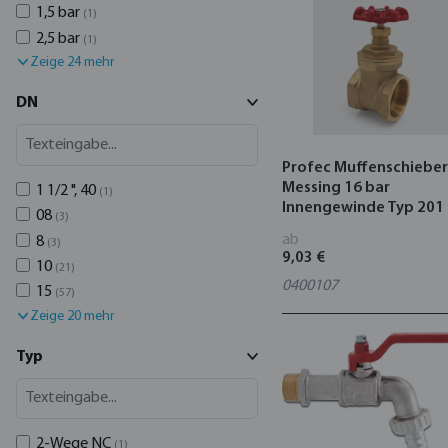
1,5 bar
(1)
2,5 bar
(1)
Zeige 24 mehr
DN
Profec Muffenschieber
Messing 16 bar
1 1/2 ", 40
(1)
Innengewinde Typ 201
08
(3)
ab
8
(3)
9,03 €
10
(21)
0400107
15
(57)
Zeige 20 mehr
Typ
2-Wege NC
(1)