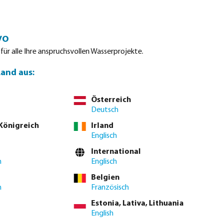
Einloggen
Warenkorb
vo
tdatenblätter
Waterpoints
Service
Kontakt
 für alle Ihre anspruchsvollen Wasserprojekte.
Land aus:
Österreich
Deutsch
Sortiere nach:
 Königreich
Irland
Englisch
International
gelhähne
Metall-Rückschlagventile
Kunststoff-Absperrschi
h
Englisch
Belgien
h
Französisch
Estonia, Lativa, Lithuania
English