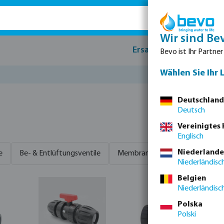
Wir sind Be
Ersatzteile
Produk
Bevo ist Ihr Partner
Wählen Sie Ihr 
Deutschland
Deutsch
Vereinigtes
Englisch
Niederlande
e
Be- & Entlüftungsventile
Membranventile
Metall-Ku
Niederländisc
Belgien
Niederländisc
Polska
Polski