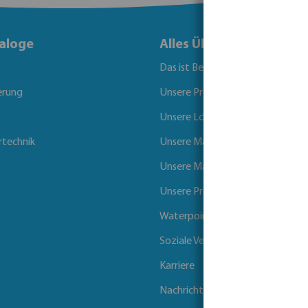
aloge
Alles Über Bevo
Das ist Bevo
erung
Unsere Produkte
Unsere Lösungen
rtechnik
Unsere Marken
Unsere Märkte
Unsere Projekte
Waterpoints
Soziale Verantwortung der Unt
Karriere
Nachrichten