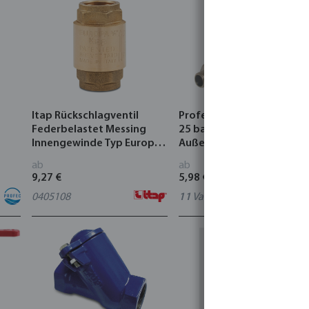
Itap Rückschlagventil
Profec Kugelhahn Messin
Federbelastet Messing
25 bar Innengewinde x
Innengewinde Typ Europa
Außengewinde Typ 104 V
100
ab
ab
9,27 €
5,98 €
0405108
11
Varianten