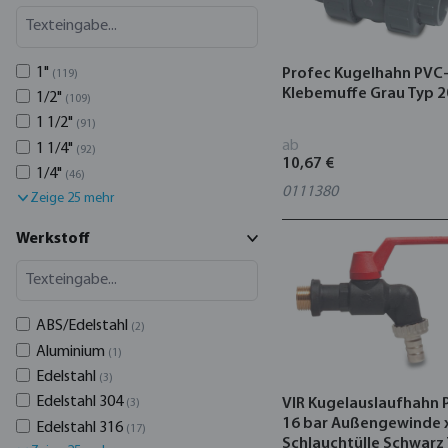
1"
Profec Kugelhahn PVC
(119)
Klebemuffe Grau Typ 
1/2"
(109)
1 1/2"
(91)
ab
1 1/4"
(92)
10,67 €
1/4"
(46)
0111380
Zeige 25 mehr
Werkstoff
ABS/Edelstahl
(2)
Aluminium
(1)
Edelstahl
(3)
Edelstahl 304
VIR Kugelauslaufhahn 
(3)
16 bar Außengewinde 
Edelstahl 316
(17)
Schlauchtülle Schwarz