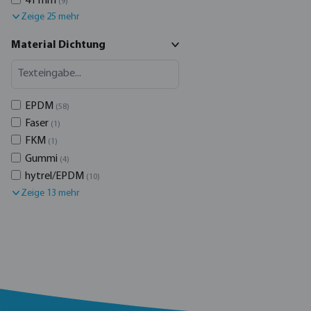
41 mm
(9)
Zeige 25 mehr
Material Dichtung
EPDM
(58)
Faser
(1)
FKM
(1)
Gummi
(4)
hytrel/EPDM
(10)
Zeige 13 mehr