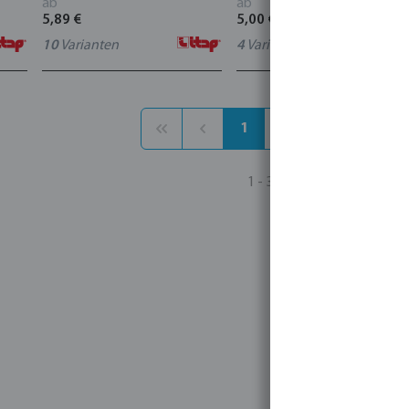
ab
ab
5,89 €
5,00 €
10
Varianten
4
Varianten
1
2
3
...
1
1 - 30 von 343 Ergebnissen