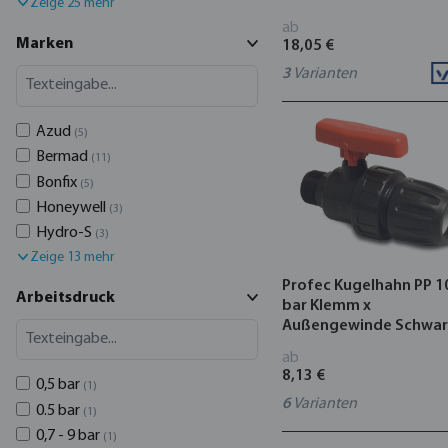
Zeige 25 mehr
210
ab
Marken
18,05 €
3
Varianten
Azud
(5)
Bermad
(11)
Bonfix
(5)
Honeywell
(3)
Hydro-S
(3)
Zeige 13 mehr
Profec Kugelhahn PP 1
Arbeitsdruck
bar Klemm x
Außengewinde Schwar
Typ Safe 502
ab
8,13 €
0,5 bar
(1)
6
Varianten
0.5 bar
(1)
0,7 - 9 bar
(1)