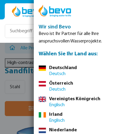
Zum Hauptinhalt springen
Wir sind Bevo
Bevo ist Ihr Partner für alle Ihre
anspruchsvollen Wasserprojekte.
Alle Produkte
/
Filtertechnik
/
Sandfilter
Wählen Sie Ihr Land aus:
High-contrast mode
Deutschland
Sandfilter
Deutsch
Österreich
Stahl
Deutsch
Vereinigtes Königreich
Englisch
Sortiere nach:
Filter
Irland
Englisch
Niederlande