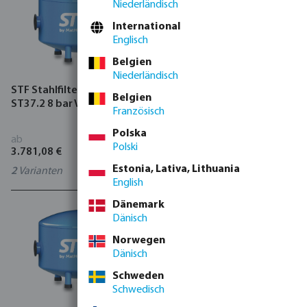
Niederländisch
International
Englisch
Belgien
Niederländisch
STF Stahlfilter carbon steel
STF Stahlfilter carbon steel
Belgien
ST37.2 8 bar Victaulic Blau
ST37.2 8 bar Innengewinde
Französisch
Blau
Polska
ab
ab
Polski
3.781,08 €
1.640,87 €
Estonia, Lativa, Lithuania
2
Varianten
2
Varianten
English
Dänemark
Dänisch
Norwegen
Dänisch
Schweden
Schwedisch