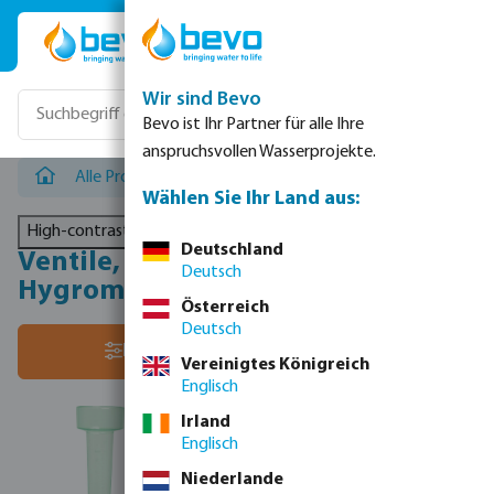
Zum Hauptinhalt springen
Wir sind Bevo
Bevo ist Ihr Partner für alle Ihre
anspruchsvollen Wasserprojekte.
Alle Produkte
/
Landwirtschaftliche Bewässerung
/
Vent
Wählen Sie Ihr Land aus:
High-contrast mode
Deutschland
Ventile, Mess- & Regeltechnik -
Deutsch
Hygrometer & Thermometer
Österreich
Deutsch
Sortiere nach:
Filter
Vereinigtes Königreich
Englisch
Irland
Englisch
Niederlande