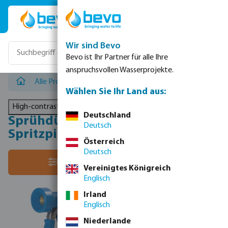
Zum Hauptinhalt springen
Wir sind Bevo
Bevo ist Ihr Partner für alle Ihre
anspruchsvollen Wasserprojekte.
Alle Produkte
/
Leichte Kupplungen & Zubehör
/
Sprühd
Wählen Sie Ihr Land aus:
High-contrast mode
Deutschland
Sprühdüsen & Lanzen -
Deutsch
Spritzpistolen
Österreich
Deutsch
Sortiere nach:
Filter
Vereinigtes Königreich
Englisch
Irland
Englisch
Niederlande