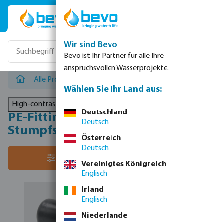
Zum Hauptinhalt springen
Wir sind Bevo
Bevo ist Ihr Partner für alle Ihre
anspruchsvollen Wasserprojekte.
Alle Produkte
/
PE Rohre & Klemmverbinder
/
PE-Fittin
Wählen Sie Ihr Land aus:
High-contrast mode
Deutschland
PE-Fittings für Elektro- &
Deutsch
Stumpfschweißen - Kappen
Österreich
Deutsch
Sortiere nach:
Filter
Vereinigtes Königreich
Englisch
Irland
Englisch
Niederlande