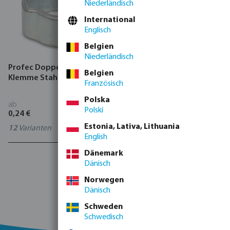
Niederländisch
International
Englisch
Belgien
Niederländisch
Profec Doppel-Ohr-
Klemmschelle Messing
Belgien
Klemme Stahl
Französisch
Polska
ab
ab
Polski
0,24 €
8,54 €
Estonia, Lativa, Lithuania
12
Varianten
3
Varianten
English
Dänemark
1 - 2 von 2 Ergebnissen
Dänisch
Norwegen
Dänisch
Schweden
Schwedisch