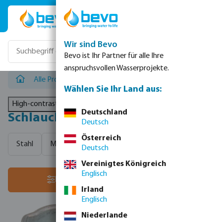
Zum Hauptinhalt springen
Wir sind Bevo
Bevo ist Ihr Partner für alle Ihre
anspruchsvollen Wasserprojekte.
Alle Produkte
/
Schläuche, Schlauchtüllen & Schlauchschel
Wählen Sie Ihr Land aus:
High-contrast mode
Deutschland
Schlauchklemme
Deutsch
Österreich
Stahl
Messing
Deutsch
Vereinigtes Königreich
Englisch
Sortiere nach:
Filter
Irland
Englisch
Niederlande