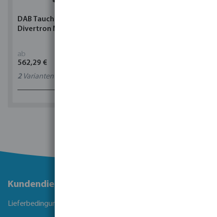
DAB Tauchpumpe
Torsino Schlauch PVC
Divertron M
Gelb/Blau Typ Torsino
Plus
ab
ab
562,29 €
1,90 €
2
Varianten
11
Varianten
1 - 0 von 0 Ergebnissen
Kundendienst
Lieferbedingungen