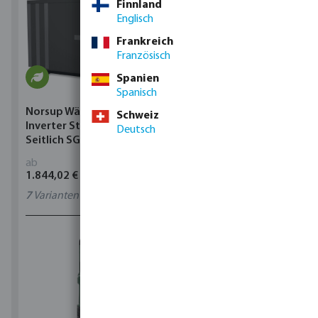
Finnland
Englisch
Frankreich
Französisch
Spanien
Spanisch
Norsup Wärmepumpe
Norsup Wärmepumpe
Schweiz
Inverter Stahl Schwarz
Inverter Stahl Schwarz
Deutsch
Seitlich SG Silent-Pro
Seitlich SG Silent-Pro
ab
ab
1.844,02 €
1.844,02 €
7
Varianten
7
Varianten