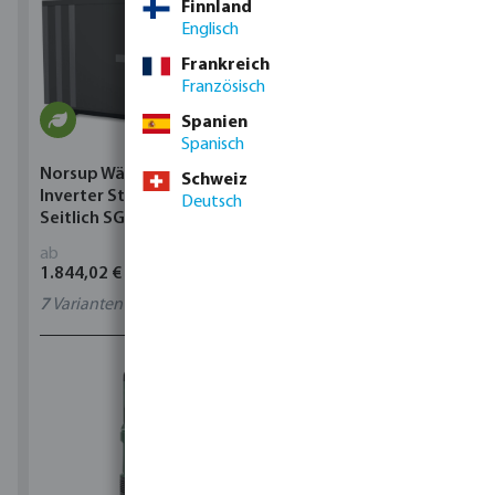
Finnland
Englisch
Frankreich
Französisch
Spanien
Spanisch
Norsup Wärmepumpe
Norsup Wärmepumpe
Schweiz
Inverter Stahl Schwarz
Inverter Stahl Schwarz
Deutsch
Seitlich SG Silent-Pro
Seitlich SG Silent-Pro
ab
ab
1.844,02 €
1.844,02 €
7
Varianten
7
Varianten