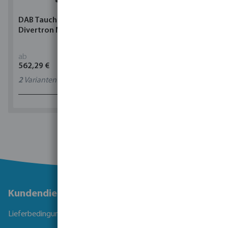
DAB Tauchpumpe
Torsino Schlauch PVC
Divertron M
Gelb/Blau Typ Torsino
Plus
ab
ab
562,29 €
1,90 €
2
Varianten
11
Varianten
1 - 0 von 0 Ergebnissen
Kundendienst
Lieferbedingungen