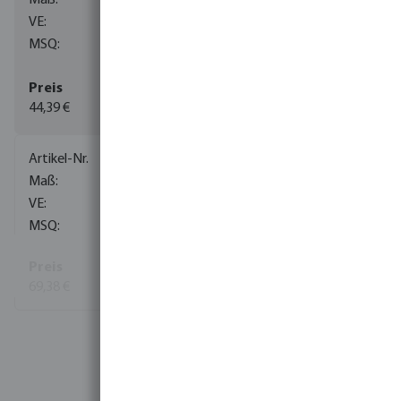
80
1
44,39 €
(5)
0085083
1" x 28 mm
1
5
69,38 €
Mehr Informationen