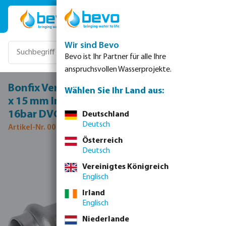
Zum Hauptinhalt springen
Wir sind Bevo
Bevo ist Ihr Partner für alle Ihre
anspruchsvollen Wasserprojekte.
Bonfix Verschraubung Edelstahl 316L 1/2"
Wählen Sie Ihr Land aus:
x 15 mm Innengewinde x Pressmuffe
16bar DVGW/KIWA
Deutschland
Deutsch
Artikel-Nr. 0085080
Österreich
Deutsch
Bildergalerie überspringen
Vereinigtes Königreich
Englisch
Irland
Englisch
Niederlande