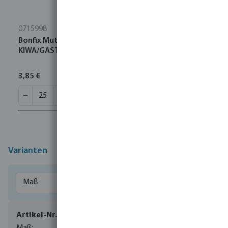
0715998
Bonfix Mutter Messing 22 mm Innengewinde
KIWA/GASTEC
3,85 €
Varianten
0085080
1/2" x 15 mm