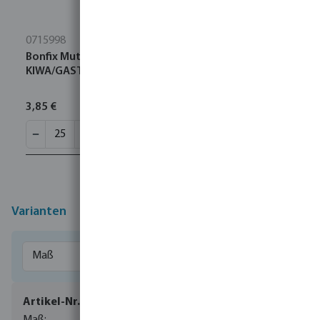
0715998
Bonfix Mutter Messing 22 mm Innengewinde
KIWA/GASTEC
3,85 €
Varianten
0085068
1" x 22 mm