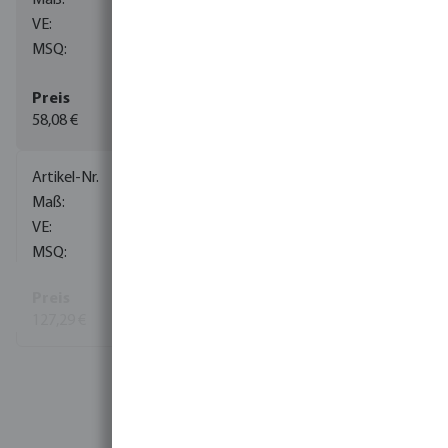
60
1
58,08 €
(18)
0085069
1 1/4" x 28 mm
1
5
127,29 €
Mehr Informationen