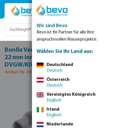
Zum Hauptinhalt springen
Wir sind Bevo
Bevo ist Ihr Partner für alle Ihre
anspruchsvollen Wasserprojekte.
Bonfix Verschraubung Edelstahl 316L 1" x
Wählen Sie Ihr Land aus:
22 mm Innengewinde x Pressmuffe 16bar
DVGW/KIWA
Deutschland
Deutsch
Artikel-Nr. 0085068
Österreich
Deutsch
Bildergalerie überspringen
Vereinigtes Königreich
Englisch
Irland
Englisch
Niederlande