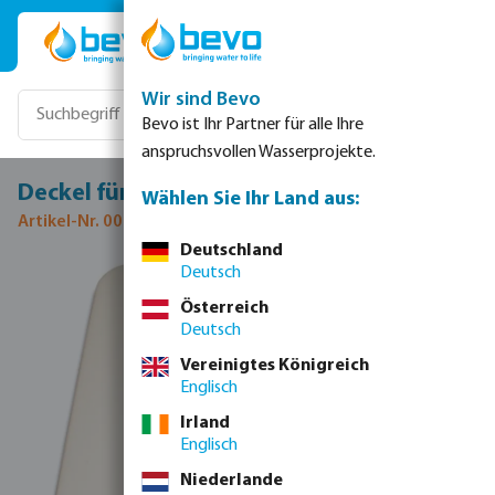
Zum Hauptinhalt springen
Wir sind Bevo
Bevo ist Ihr Partner für alle Ihre
anspruchsvollen Wasserprojekte.
Deckel für Behälter Polyester 180ltr
Wählen Sie Ihr Land aus:
Artikel-Nr. 0022162
Deutschland
Deutsch
Bildergalerie überspringen
Österreich
Deutsch
Vereinigtes Königreich
Englisch
Irland
Englisch
Niederlande