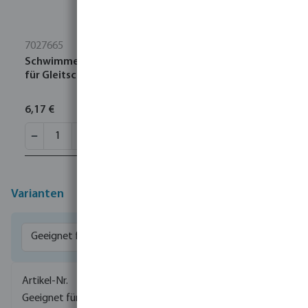
7027665
Schwimmerkugel HDPE 1/2" - 3/4" - 1" x 120 mm Typ
für Gleitschiene
6,17 €
Varianten
0022161
0022111