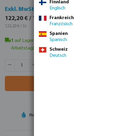
Finnland
Englisch
Inkl. MwSt.
Exkl. MwSt.
145,42 € / 1 St.
122,20 € / 1 St.
Frankreich
Französisch
145,42 € / St.
122,20 € / St.
Spanien
Spanisch
1
auf Lager in Veghel, NL
- Mindestlieferzeit: 1-2
Arbeitstag(e)
Schweiz
Deutsch
Produkt Anzahl: Gib den gewünschten Wert ein oder benutze
VE:
1 St.
MSQ:
1 St.
In den Warenkorb
Ihr
Handelspartner
in der Wassertechnologie