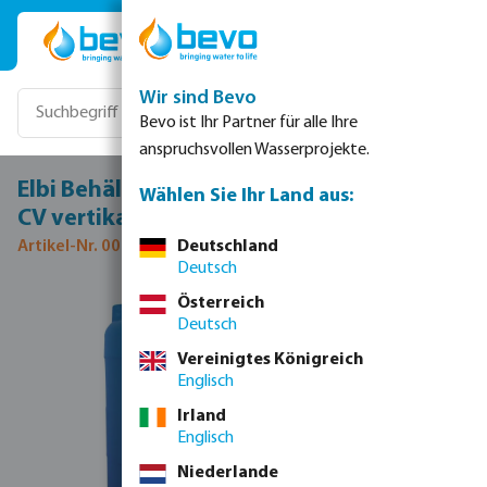
Zum Hauptinhalt springen
Wir sind Bevo
Bevo ist Ihr Partner für alle Ihre
anspruchsvollen Wasserprojekte.
Elbi Behälter LDPE Blau 1500ltr WRAS Typ
Wählen Sie Ihr Land aus:
CV vertikal
Artikel-Nr. 0020212
Deutschland
Deutsch
Bildergalerie überspringen
Österreich
Deutsch
Vereinigtes Königreich
Englisch
Irland
Englisch
Niederlande