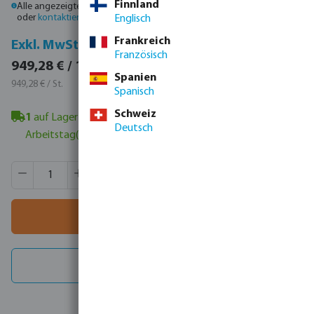
Finnland
Alle angezeigten Preise sind Bruttopreise. Bitte
melden Sie sich an
oder
kontaktieren Sie den Vertrieb
, um individuelle Preise zu erhalten.
Englisch
Frankreich
Inkl. MwSt.
Exkl. MwSt.
Französisch
1.129,64 € / 1 St.
949,28 € / 1 St.
Spanien
1.129,64 € / St.
949,28 € / St.
Spanisch
Schweiz
1
auf Lager in Veghel, NL
- Mindestlieferzeit: 1-2
Deutsch
Arbeitstag(e)
Produkt Anzahl: Gib den gewünschten Wert ein oder benutze
VE:
1 St.
MSQ:
1 St.
In den Warenkorb
Ersatzteile