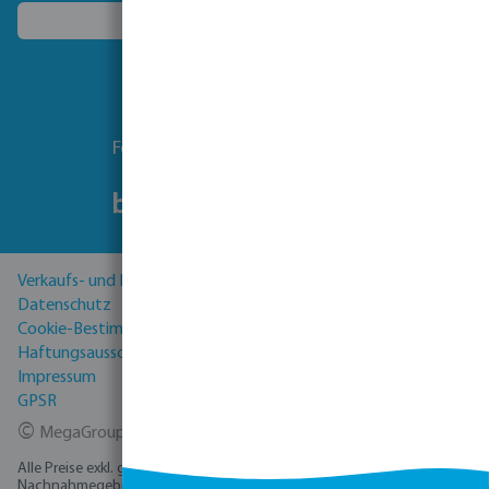
Ein anderes Land wählen
Folgen Sie uns
Verkaufs- und Lieferbedingungen
Datenschutz
Cookie-Bestimmungen
Haftungsausschluss
Impressum
GPSR
©
MegaGroup Trade 2026
Alle Preise exkl. gesetzl. Mehrwertsteuer zzgl.
Versandkosten
und ggf.
Nachnahmegebühren, wenn nicht anders angegeben.