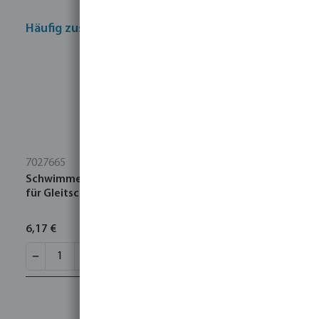
Häufig zusammen gekauft
7027665
Schwimmerkugel HDPE 1/2" - 3/4" - 1" x 120 mm Typ
für Gleitschiene
6,17 €