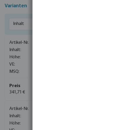
Varianten
0020208
300 ltr
1170 mm
1
1
341,71 €
(4)
0020209
500 ltr
1460 mm