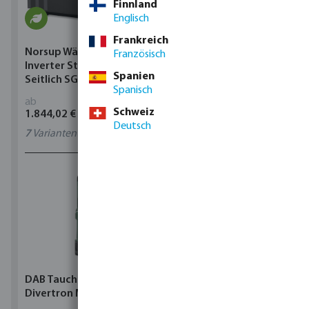
Finnland
Englisch
Frankreich
Norsup Wärmepumpe
Norsup Wärmepumpe
Französisch
Inverter Stahl Schwarz
Inverter Stahl Schwarz
Spanien
Seitlich SG Silent-Pro
Seitlich SG Silent-Pro
Spanisch
ab
ab
Schweiz
1.844,02 €
1.844,02 €
Deutsch
7
Varianten
7
Varianten
DAB Tauchpumpe
Torsino Schlauch PVC
Divertron M
Gelb/Blau Typ Torsino
Plus