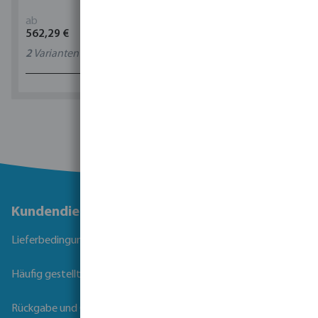
ab
ab
562,29 €
1,90 €
2
Varianten
11
Varianten
1 - 0 von 0 Ergebnissen
Kundendienst
Lieferbedingungen
Häufig gestellte Fragen
Rückgabe und Garantie