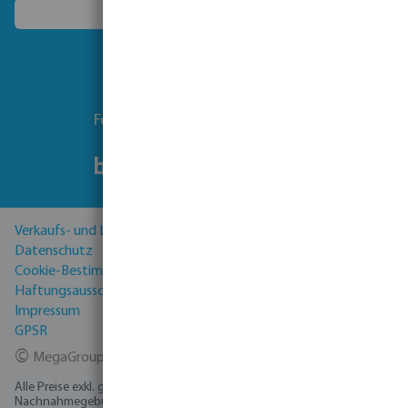
Ein anderes Land wählen
Folgen Sie uns
Verkaufs- und Lieferbedingungen
Datenschutz
Cookie-Bestimmungen
Haftungsausschluss
Impressum
GPSR
©
MegaGroup Trade 2026
Alle Preise exkl. gesetzl. Mehrwertsteuer zzgl.
Versandkosten
und ggf.
Nachnahmegebühren, wenn nicht anders angegeben.