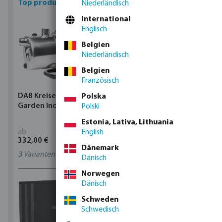
Top produkte
Niederländisch
International
Englisch
Belgien
Niederländisch
Belgien
Französisch
DAB Kreiselpumpe,
Profec Kugelhahn
Polska
Garden Inox
Messing 25 bar
Polski
Innengewinde Typ 100
Estonia, Lativa, Lithuania
ab
ab
English
332,00 €
5,05 €
Dänemark
3
Varianten
11
Varianten
Dänisch
Norwegen
Dänisch
Schweden
Schwedisch