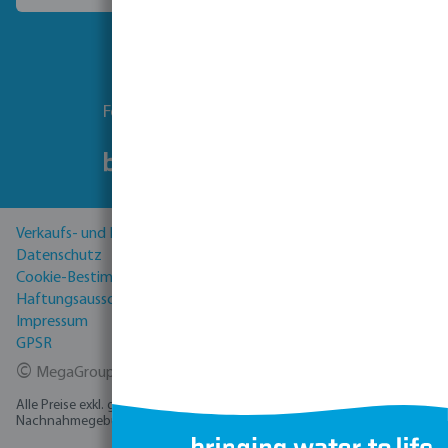
Folgen Sie uns
Verkaufs- und Lieferbedingungen
Datenschutz
Cookie-Bestimmungen
Haftungsausschluss
Impressum
GPSR
©
MegaGroup Trade 2026
Alle Preise exkl. gesetzl. Mehrwertsteuer zzgl.
Versandkosten
und ggf.
Nachnahmegebühren, wenn nicht anders angegeben.