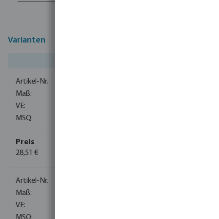
Varianten
0080663
1
1
28,51 €
(3)
0080664
1
1