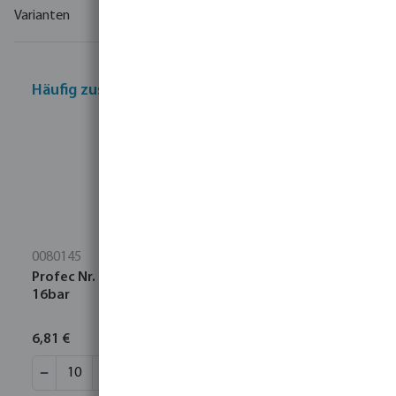
Varianten
Häufig zusammen gekauft
0080145
Profec Nr. 270 Muffe Edelstahl 316 1" Innengewinde
16bar
6,81 €