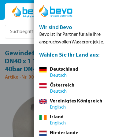
Zum Hauptinhalt springen
Wir sind Bevo
Bevo ist Ihr Partner für alle Ihre
anspruchsvollen Wasserprojekte.
Gewindeflansch Edelstahl 316 DN40 x
Wählen Sie Ihr Land aus:
DN40 x 1 1/2" DIN Flansch x Innengewinde
40bar DN40 PN40
Deutschland
Deutsch
Artikel-Nr. 0080667
Österreich
Deutsch
Bildergalerie überspringen
Vereinigtes Königreich
Englisch
Irland
Englisch
Niederlande