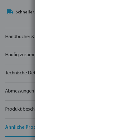
Ihr
Handelspartner
in der Wassertechnologie
Handbücher & Zeichnungen
Häufig zusammen gekauft
Technische Details
Abmessungen
Produkt beschreibung
Ähnliche Produkte