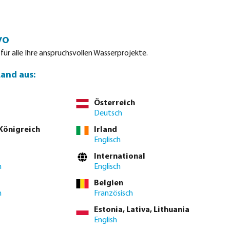
Einloggen
Warenkorb
vo
tdatenblätter
Waterpoints
Service
Kontakt
 für alle Ihre anspruchsvollen Wasserprojekte.
Land aus:
Österreich
tellen Sie direkt über die
vollständige Produkttabelle
Deutsch
 Königreich
Irland
Englisch
International
h
Englisch
se. Bitte
melden Sie sich an
oder
kontaktieren Sie den Vertrieb
, um
Belgien
h
Französisch
St.
Estonia, Lativa, Lithuania
English
1 St.