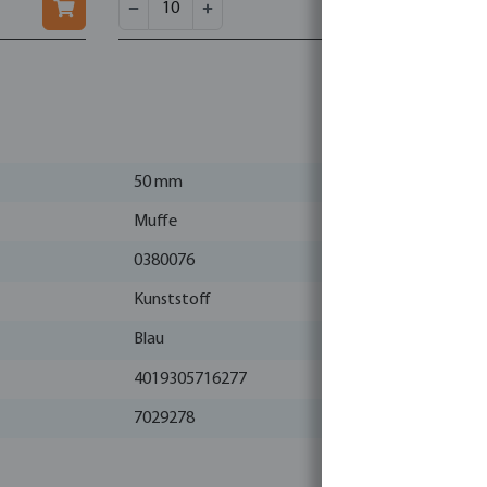
50 mm
Muffe
0380076
Kunststoff
Blau
4019305716277
7029278