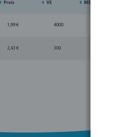
Preis
VE
MSQ
L
1,99 €
4000
1
2,43 €
300
1