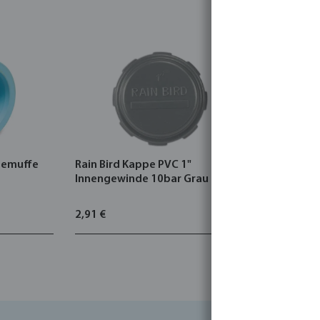
bemuffe
Rain Bird Kappe PVC 1"
VDL Mutte
Innengewinde 10bar Grau
Innengewi
2,91 €
2,16 €