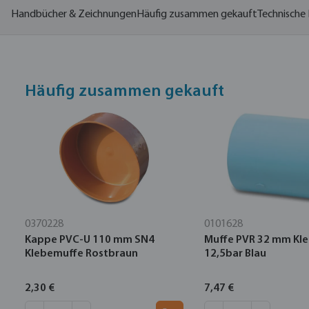
Handbücher & Zeichnungen
Häufig zusammen gekauft
Technische 
Häufig zusammen gekauft
0370228
0101628
Kappe PVC-U 110 mm SN4
Muffe PVR 32 mm Kl
Klebemuffe Rostbraun
12,5bar Blau
2,30 €
7,47 €