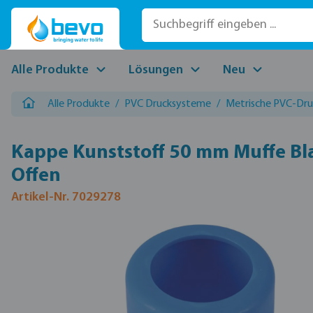
 Hauptinhalt springen
Zur Suche springen
Zur Hauptnavigation springen
Alle Produkte
Lösungen
Neu
Alle Produkte
/
PVC Drucksysteme
/
Metrische PVC-Druc
Kappe Kunststoff 50 mm Muffe Bl
Offen
Artikel-Nr. 7029278
Bildergalerie überspringen