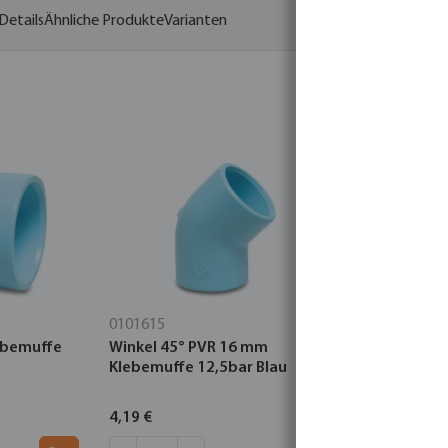
Details
Ähnliche Produkte
Varianten
0101615
7014917
ebemuffe
Winkel 45° PVR 16 mm
Bundbuchs
Klebemuffe 12,5bar Blau
Klebemuff
4,19 €
14,30 €