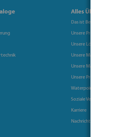
aloge
Alles Über Bevo
Das ist Bevo
erung
Unsere Produkte
Unsere Lösungen
rtechnik
Unsere Marken
Unsere Märkte
Unsere Projekte
Waterpoints
Soziale Verantwortung der Unt
Karriere
Nachrichten