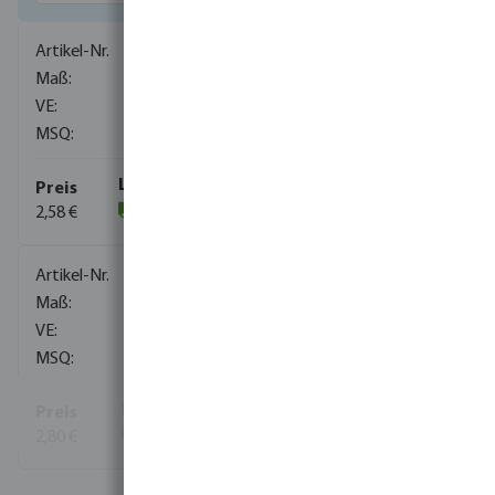
0100320
3/4" x 1/2"
150
10
2,58 €
(376)
0100375
3/4" x 1"
80
10
2,80 €
(95)
Mehr Informationen