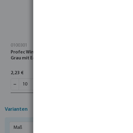
0100301
Profec Winkel 90° PVC-U 3/4" Innengewinde 10bar
Grau mit Edelstahl Ring Typ verstärkt
2,23 €
Varianten