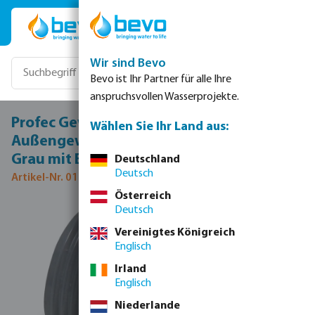
Zum Hauptinhalt springen
Wir sind Bevo
Bevo ist Ihr Partner für alle Ihre
anspruchsvollen Wasserprojekte.
Profec Gewindenippel PVC-U 1 1/2" x 1"
Wählen Sie Ihr Land aus:
Außengewinde x Innengewinde 10bar
Grau mit Edelstahl Ring Typ verstärkt
Deutschland
Deutsch
Artikel-Nr. 0100328
Österreich
Deutsch
Bildergalerie überspringen
Vereinigtes Königreich
Englisch
Irland
Englisch
Niederlande