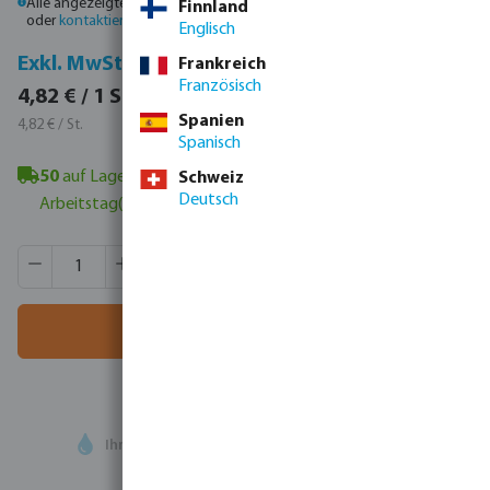
Alle angezeigten Preise sind Bruttopreise. Bitte
melden Sie sich an
Finnland
oder
kontaktieren Sie den Vertrieb
, um individuelle Preise zu erhalten.
Englisch
Inkl. MwSt.
Exkl. MwSt.
Frankreich
Französisch
5,74 € / 1 St.
4,82 € / 1 St.
5,74 € / St.
Spanien
4,82 € / St.
Spanisch
50
auf Lager in Veghel, NL
- Mindestlieferzeit: 1-2
Schweiz
Deutsch
Arbeitstag(e)
Produkt Anzahl: Gib den gewünschten Wert ein oder benutze
VE:
50 St.
MSQ:
1 St.
In den Warenkorb
Ihr
Handelspartner
in der Wassertechnologie