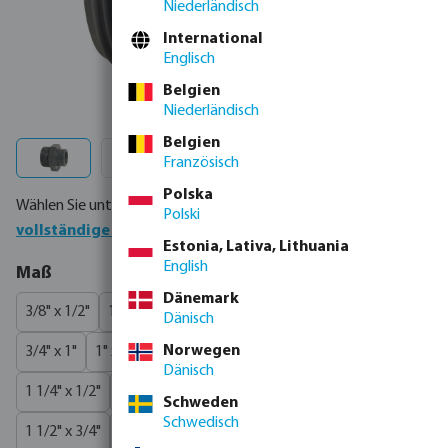
Niederländisch
International
Englisch
Belgien
Niederländisch
Belgien
Französisch
Polska
Wählen Sie unten Ihr Produkt oder bestellen Sie direkt über die
Polski
vollständige Produkttabelle
Estonia, Lativa, Lithuania
English
auswählen
Maß
Dänemark
3/8" x 1/2"
1/2" x 3/8"
1/2" x 3/4"
3/4" x 3/8"
3/4" x 1/2"
Dänisch
Norwegen
3/4" x 1"
1" x 3/8"
1" x 1/2"
1" x 3/4"
1" x 1 1/4"
(Diese Option ist zurzeit nicht verfügbar.)
Dänisch
1 1/4" x 1/2"
1 1/4" x 3/4"
1 1/4" x 1"
1 1/4" x 1 1/2"
(Diese Option ist zurzeit nicht verf
Schweden
Schwedisch
1 1/2" x 3/4"
1 1/2" x 1"
1 1/2" x 1 1/4"
1 1/2" x 2"