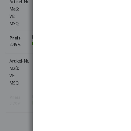
0080026
1/4"
560
10
2,49 €
(58)
0080027
3/8"
220
10
2,79 €
(56)
Mehr Informationen