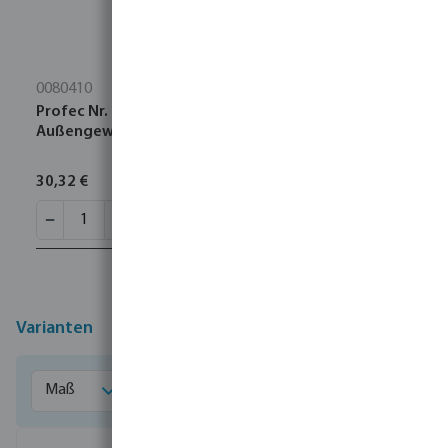
0080410
Profec Nr. 23 Rohrnippel Edelstahl 316 3"
Außengewinde 16bar 120 mm
30,32 €
Varianten