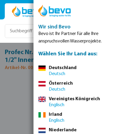
Zum Hauptinhalt springen
Wir sind Bevo
Bevo ist Ihr Partner für alle Ihre
anspruchsvollen Wasserprojekte.
Profec Nr. 120 Winkel 45° Edelstahl 316
Wählen Sie Ihr Land aus:
1/2" Innengewinde 16bar
Artikel-Nr. 0080028
Deutschland
Deutsch
Bildergalerie überspringen
Österreich
Deutsch
Vereinigtes Königreich
Englisch
Irland
Englisch
Niederlande