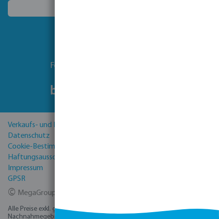
Ein anderes Land wählen
Folgen Sie uns
Verkaufs- und Lieferbedingungen
Datenschutz
Cookie-Bestimmungen
Haftungsausschluss
Impressum
GPSR
©
MegaGroup Trade 2026
Alle Preise exkl. gesetzl. Mehrwertsteuer zzgl.
Versandkosten
und ggf.
Nachnahmegebühren, wenn nicht anders angegeben.