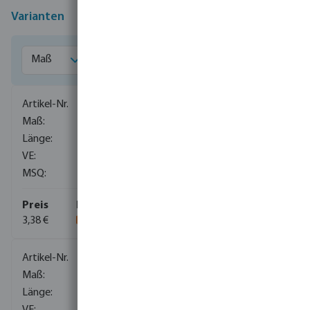
Varianten
0081563
1/2"
40 mm
400
200
3,38 €
0081564
1/2"
150 mm
1