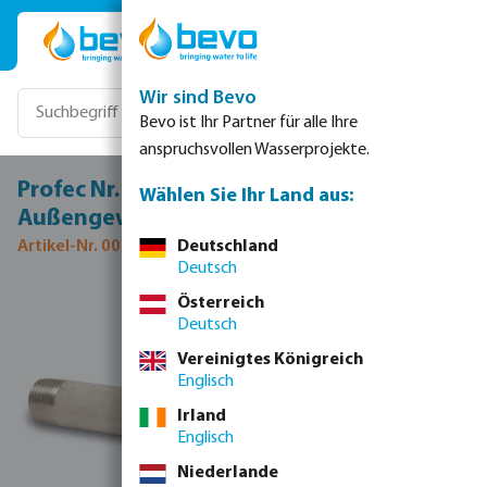
Zum Hauptinhalt springen
Wir sind Bevo
Bevo ist Ihr Partner für alle Ihre
anspruchsvollen Wasserprojekte.
Profec Nr. 23 Rohrnippel Edelstahl 304 3/4"
Wählen Sie Ihr Land aus:
Außengewinde 50bar 120 mm
Artikel-Nr. 0081567
Deutschland
Deutsch
Bildergalerie überspringen
Österreich
Deutsch
Vereinigtes Königreich
Englisch
Irland
Englisch
Niederlande