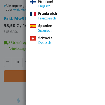
Finnland
Alle angezeigten Preise sind Bruttopreise. Bitte
melden Sie sich an
Englisch
oder
kontaktieren Sie den Vertrieb
, um individuelle Preise zu erhalten.
Frankreich
Inkl. MwSt.
Exkl. MwSt.
Französisch
69,62 € / 10 St.
58,50 € / 10 St.
Spanien
Spanisch
6,96 € / St.
5,85 € / St.
Schweiz
Deutsch
330
auf Lager in Veghel, NL
- Mindestlieferzeit: 1-2
Arbeitstag(e)
Produkt Anzahl: Gib den gewünschten Wert ein oder benutze
VE:
120 St.
MSQ:
10 St.
In den Warenkorb
Ihr
Handelspartner
in der Wassertechnologie