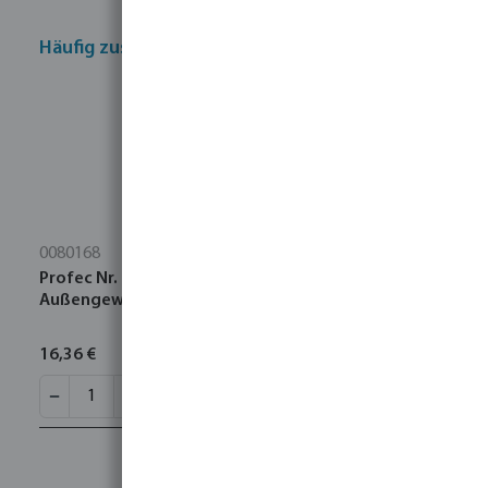
Häufig zusammen gekauft
0080168
Profec Nr. 280 Nippel Edelstahl 316 2"
Außengewinde 16bar
16,36 €