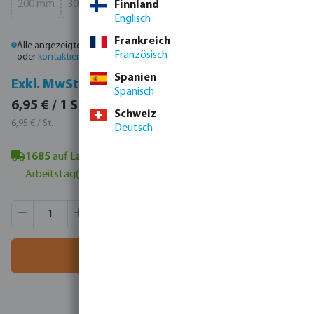
200 mm
300 mm
Finnland
(Diese Option ist zurzeit nicht verfügbar.)
(Diese Option ist zurzeit nicht verfügbar.)
Englisch
Frankreich
Alle angezeigten Preise sind Bruttopreise. Bitte
melden Sie sich an
Französisch
oder
kontaktieren Sie den Vertrieb
, um individuelle Preise zu erhalten.
Spanien
Inkl. MwSt.
Exkl. MwSt.
Spanisch
8,27 € / 1 St.
6,95 € / 1 St.
Schweiz
8,27 € / St.
6,95 € / St.
Deutsch
1685
auf Lager in Veghel, NL
- Mindestlieferzeit: 1-2
Arbeitstag(e)
Produkt Anzahl: Gib den gewünschten Wert ein oder benutze
VE:
60 St.
MSQ:
1 St.
In den Warenkorb