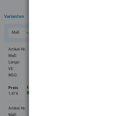
Varianten
0080401
1/4"
40 mm
1000
10
1,47 €
(2217)
0080402
3/8"