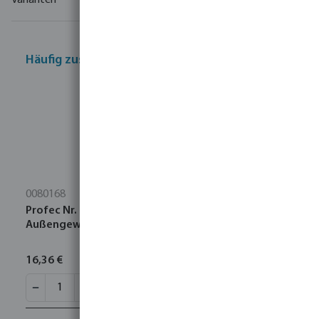
Varianten
Häufig zusammen gekauft
0080168
Profec Nr. 280 Nippel Edelstahl 316 2"
Außengewinde 16bar
16,36 €