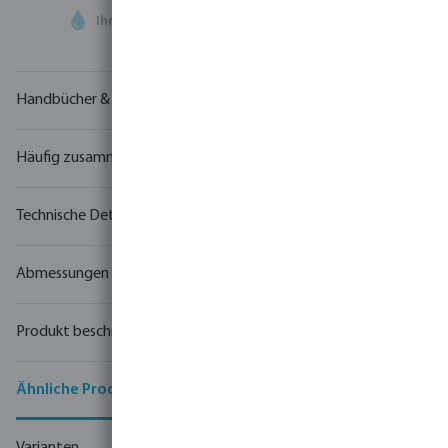
Ihr
Handelspartner
in der Wassertechnologie
Handbücher & Zeichnungen
Häufig zusammen gekauft
Technische Details
Abmessungen
Produkt beschreibung
Ähnliche Produkte