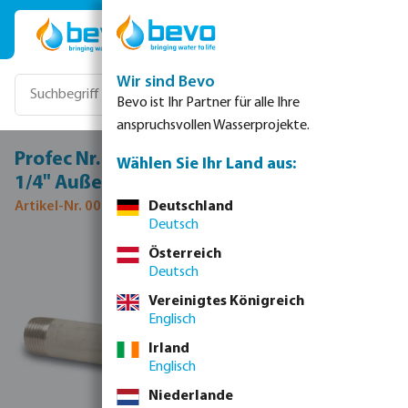
Zum Hauptinhalt springen
Wir sind Bevo
Bevo ist Ihr Partner für alle Ihre
anspruchsvollen Wasserprojekte.
Profec Nr. 23 Rohrnippel Edelstahl 316 1
Wählen Sie Ihr Land aus:
1/4" Außengewinde 16bar 80 mm
Artikel-Nr. 0080406
Deutschland
Deutsch
Bildergalerie überspringen
Österreich
Deutsch
Vereinigtes Königreich
Englisch
Irland
Englisch
Niederlande