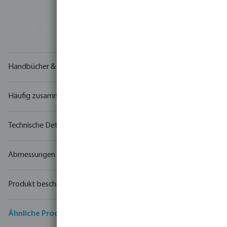
Ihr
Handelspartner
in der Wassertechnologie
Handbücher & Zeichnungen
Häufig zusammen gekauft
Technische Details
Abmessungen
Produkt beschreibung
Ähnliche Produkte