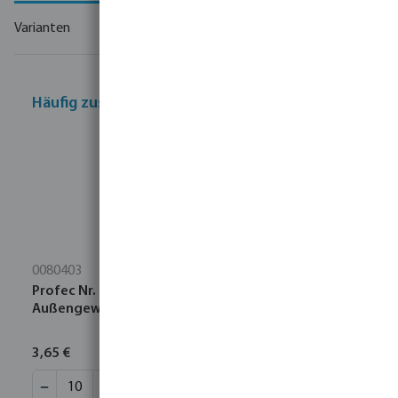
Varianten
Häufig zusammen gekauft
0080403
Profec Nr. 23 Rohrnippel Edelstahl 316 1/2"
Außengewinde 16bar 60 mm
3,65 €