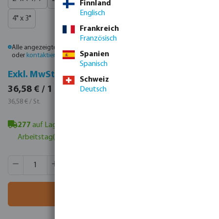
Finnland
Englisch
4" x 3"
Frankreich
Französisch
Alle angezeigten Preise sind Bruttopreise. Bitte
melden Sie sich an
Spanien
oder
kontaktieren Sie den Vertrieb
, um individuelle Preise zu erhalten.
Spanisch
Inkl. MwSt.
Exkl. MwSt.
Schweiz
43,53 € / 1 St.
36,58 € / 1 St.
Deutsch
43,53 € / St.
36,58 € / St.
277
auf Lager in Veghel, NL
- Mindestlieferzeit: 1-2
Arbeitstag(e)
Produkt Anzahl: Gib den gewünschten Wert ein oder benutze
VE:
12 St.
MSQ:
1 St.
In den Warenkorb