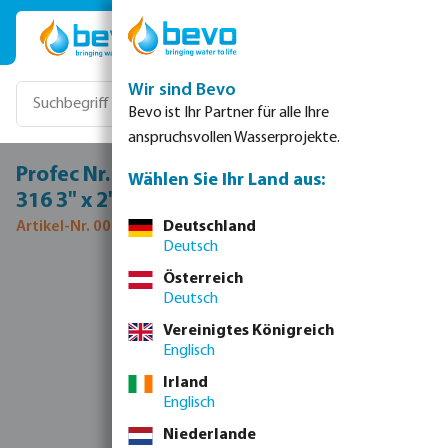
Zum Hauptinhalt springen
Wir sind Bevo
Bevo ist Ihr Partner für alle Ihre
anspruchsvollen Wasserprojekte.
Profec Nr. 245 Reduziernippel Edelstahl
Wählen Sie Ihr Land aus:
316 3" x 2" Außengewinde 16bar
Artikel-Nr. 0080136
Deutschland
Deutsch
Bildergalerie überspringen
Österreich
Deutsch
Vereinigtes Königreich
Englisch
Irland
Englisch
Niederlande