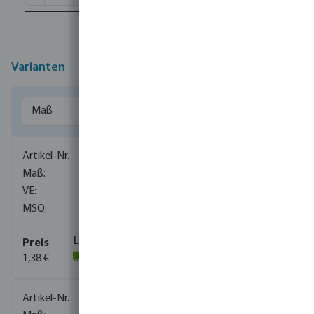
Varianten
0080110
1/4" x 1/8"
1500
10
1,38 €
(1059)
0080111