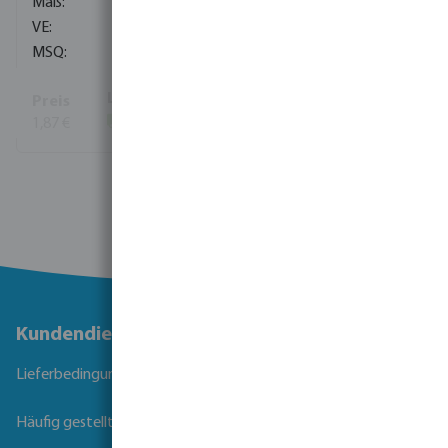
3/8" x 1/8"
840
10
1,87 €
(464)
Mehr Informationen
Kundendienst
Lieferbedingungen
Häufig gestellte Fragen