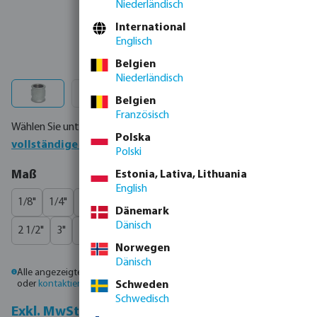
Niederländisch
International
Englisch
Belgien
Niederländisch
Belgien
Französisch
Wählen Sie unten Ihr Produkt oder bestellen Sie direkt über die
Polska
vollständige Produkttabelle
Polski
auswählen
Maß
Estonia, Lativa, Lithuania
English
1/8"
1/4"
3/8"
1/2"
3/4"
1"
1 1/4"
1 1/2"
2"
Dänemark
Dänisch
2 1/2"
3"
4"
Norwegen
Dänisch
Alle angezeigten Preise sind Bruttopreise. Bitte
melden Sie sich an
oder
kontaktieren Sie den Vertrieb
, um individuelle Preise zu erhalten.
Schweden
Schwedisch
Inkl. MwSt.
Exkl. MwSt.