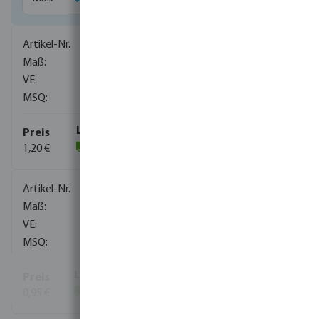
1027001
1/8"
800
10
1,20 €
(510)
1027002
1/4"
700
10
0,95 €
(3378)
Mehr Informationen