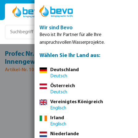
Zum Hauptinhalt springen
Wir sind Bevo
Bevo ist Ihr Partner für alle Ihre
anspruchsvollen Wasserprojekte.
Profec Nr. 270 Muffe Gusseisen Verzinkt 2"
Wählen Sie Ihr Land aus:
Innengewinde 25bar DVGW
Artikel-Nr. 1027009
Deutschland
Deutsch
Bildergalerie überspringen
Österreich
Deutsch
Vereinigtes Königreich
Englisch
Irland
Englisch
Niederlande