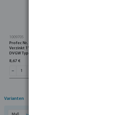
1009705
Profec Nr. 97 Winkelverschraubung 90° Gusseisen
Verzinkt 1" Innengewinde x Außengewinde 25bar
DVGW Typ Flach
8,67 €
Varianten