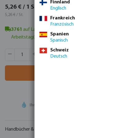
Finnland
6,26 € / 1 St.
5,26 € / 1 St.
Englisch
6,26 € / St.
5,26 € / St.
Frankreich
Französisch
3761
auf Lager in Veghel, NL
- Mindestlieferzeit: 1-2
Spanien
Arbeitstag(e)
Spanisch
Schweiz
Produkt Anzahl: Gib den gewünschten Wert ein oder benutze
VE:
24 St.
Deutsch
MSQ:
1 St.
In den Warenkorb
Ihr
Handelspartner
in der Wassertechnologie
Handbücher & Zeichnungen