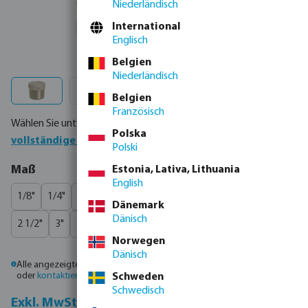
Niederländisch
International
Englisch
Belgien
Niederländisch
Belgien
Französisch
Wählen Sie unten Ihr Produkt oder bestellen Sie direkt über die
Polska
vollständige Produkttabelle
Polski
auswählen
Maß
Estonia, Lativa, Lithuania
English
1/8"
1/4"
3/8"
1/2"
3/4"
1"
1 1/4"
1 1/2"
2"
Dänemark
Dänisch
2 1/2"
3"
4"
Norwegen
Dänisch
Alle angezeigten Preise sind Bruttopreise. Bitte
melden Sie sich an
oder
kontaktieren Sie den Vertrieb
, um individuelle Preise zu erhalten.
Schweden
Schwedisch
Inkl. MwSt.
Exkl. MwSt.