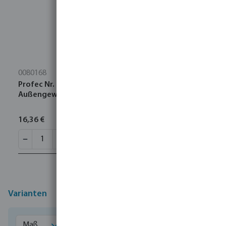
0080168
Profec Nr. 280 Nippel Edelstahl 316 2"
Außengewinde 16bar
16,36 €
Varianten