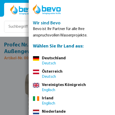
Zum Hauptinhalt springen
Wir sind Bevo
Bevo ist Ihr Partner für alle Ihre
anspruchsvollen Wasserprojekte.
Profec Nr. 290 Stopfen Edelstahl 316 2"
Wählen Sie Ihr Land aus:
Außengewinde 16bar
Artikel-Nr. 0080178
Deutschland
Deutsch
Bildergalerie überspringen
Österreich
Deutsch
Vereinigtes Königreich
Englisch
Irland
Englisch
Niederlande