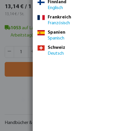
Finnland
15,64 € / 1 St.
13,14 € / 1 St.
Englisch
15,64 € / St.
13,14 € / St.
Frankreich
Französisch
1053
auf Lager in Veghel, NL
- Mindestlieferzeit: 1-2
Spanien
Arbeitstag(e)
Spanisch
Schweiz
Produkt Anzahl: Gib den gewünschten Wert ein oder benutze
VE:
60 St.
Deutsch
MSQ:
1 St.
In den Warenkorb
Ihr
Handelspartner
in der Wassertechnologie
Handbücher & Zeichnungen