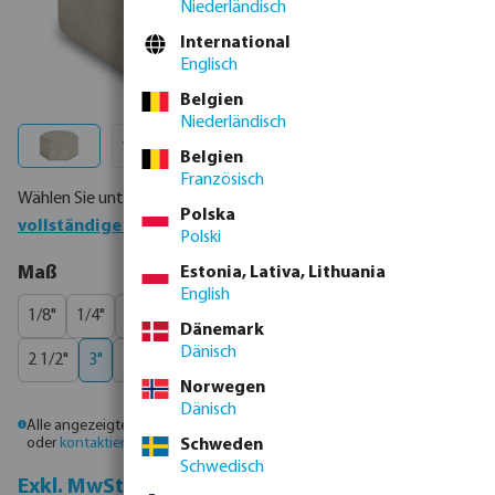
Niederländisch
International
Englisch
Belgien
Niederländisch
Belgien
Französisch
Wählen Sie unten Ihr Produkt oder bestellen Sie direkt über die
Polska
vollständige Produkttabelle
Polski
auswählen
Maß
Estonia, Lativa, Lithuania
English
1/8"
1/4"
3/8"
1/2"
3/4"
1"
1 1/4"
1 1/2"
2"
Dänemark
Dänisch
2 1/2"
3"
4"
Norwegen
Dänisch
Alle angezeigten Preise sind Bruttopreise. Bitte
melden Sie sich an
oder
kontaktieren Sie den Vertrieb
, um individuelle Preise zu erhalten.
Schweden
Schwedisch
Inkl. MwSt.
Exkl. MwSt.