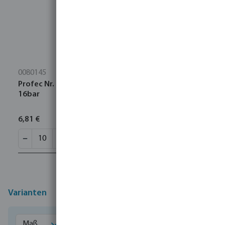
0080145
Profec Nr. 270 Muffe Edelstahl 316 1" Innengewinde
16bar
6,81 €
Varianten