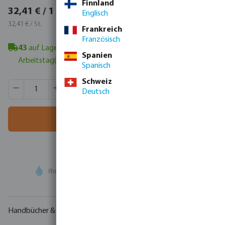
Finnland
38,57 € / 1 St.
32,41 € / 1 St.
Englisch
38,57 € / St.
32,41 € / St.
Frankreich
Französisch
43
auf Lager in Veghel, NL
- Mindestlieferzeit: 1-2
Spanien
Arbeitstag(e)
Spanisch
Schweiz
Produkt Anzahl: Gib den gewünschten Wert ein oder benutze
VE:
30 St.
Deutsch
MSQ:
1 St.
In den Warenkorb
Ihr
Handelspartner
in der Wassertechnologie
Handbücher & Zeichnungen