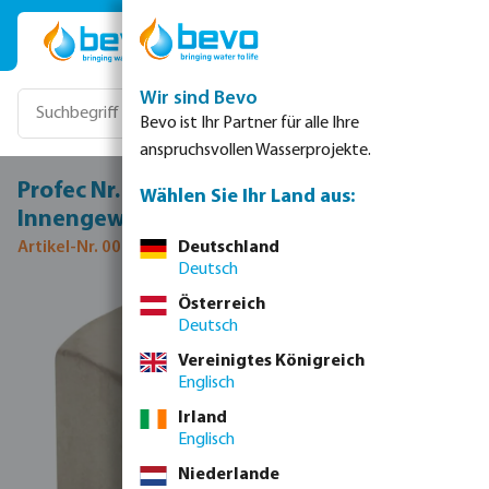
Zum Hauptinhalt springen
Wir sind Bevo
Bevo ist Ihr Partner für alle Ihre
anspruchsvollen Wasserprojekte.
Profec Nr. 300 Kappe Edelstahl 316 3"
Wählen Sie Ihr Land aus:
Innengewinde 16bar Typ Achtkant
Artikel-Nr. 0080710
Deutschland
Deutsch
Bildergalerie überspringen
Österreich
Deutsch
Vereinigtes Königreich
Englisch
Irland
Englisch
Niederlande