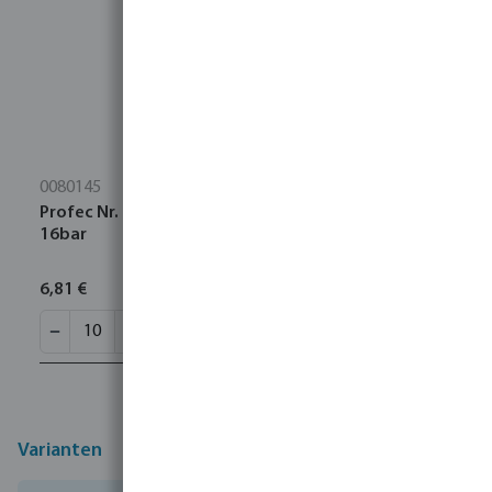
0080145
Profec Nr. 270 Muffe Edelstahl 316 1" Innengewinde
16bar
6,81 €
Varianten