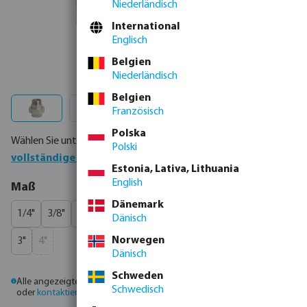
Niederländisch
International
Englisch
Belgien
Niederländisch
Belgien
Französisch
Polska
Wählen Sie unten Ihr Produkt oder bestellen Sie direkt über die
Polski
vollständige Produkttabelle
Estonia, Lativa, Lithuania
English
auswählen
Maß
Dänemark
1/4"
3/8"
1/2"
3/4"
1"
1 1/4"
1 1/2"
2"
2 1/2"
Dänisch
Norwegen
3"
4"
(Diese Option ist zurzeit nicht verfügbar.)
Dänisch
Schweden
Alle angezeigten Preise sind Bruttopreise. Bitte
melden Sie sich an
Schwedisch
oder
kontaktieren Sie den Vertrieb
, um individuelle Preise zu erhalten.