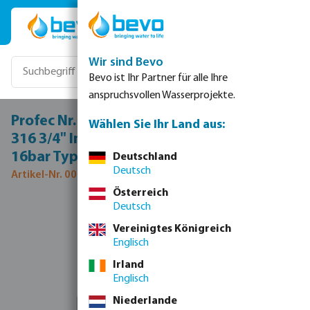
Zum Hauptinhalt springen
Wir sind Bevo
Bevo ist Ihr Partner für alle Ihre
anspruchsvollen Wasserprojekte.
Profec Nr. 341 Verschraubung Edelstahl
Wählen Sie Ihr Land aus:
316 3/4" Innengewinde x Außengewinde
16bar Typ Konisch
Deutschland
Deutsch
Artikel-Nr. 0080204
Österreich
Deutsch
Bildergalerie überspringen
Vereinigtes Königreich
Englisch
Irland
Englisch
Niederlande