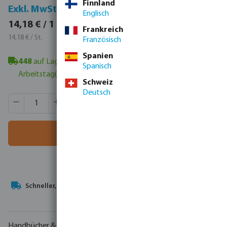
Finnland
Inkl. MwSt.
Exkl. MwSt.
Englisch
16,87 € / 1 St.
14,18 € / 1 St.
Frankreich
16,87 € / St.
14,18 € / St.
Französisch
Spanien
448
auf Lager in Veghel, NL
- Mindestlieferzeit: 1-2
Spanisch
Arbeitstag(e)
Schweiz
Deutsch
Produkt Anzahl: Gib den gewünschten Wert ein oder benutze
VE:
72 St.
MSQ:
1 St.
In den Warenkorb
Ihr
Handelspartner
in der Wassertechnologie
Handbücher & Zeichnungen