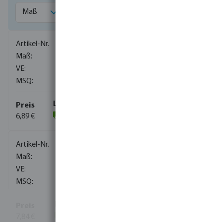
0080201
1/4"
250
10
6,89 €
(108)
0080202
3/8"
120
1
7,84 €
(98)