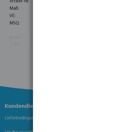
0100672
20 mm
700
10
2,49 €
(236)
Mehr Informationen
Kundendienst
Lieferbedingungen