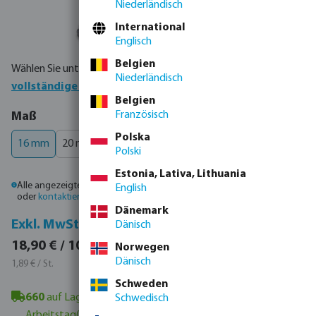
Niederländisch
International
Englisch
Belgien
Wählen Sie unten Ihr Produkt oder bestellen Sie direkt über die
Niederländisch
vollständige Produkttabelle
Belgien
auswählen
Französisch
Maß
Polska
16 mm
20 mm
25 mm
32 mm
40 mm
50 mm
Polski
Estonia, Lativa, Lithuania
Alle angezeigten Preise sind Bruttopreise. Bitte
melden Sie sich an
English
oder
kontaktieren Sie den Vertrieb
, um individuelle Preise zu erhalten.
Dänemark
Inkl. MwSt.
Exkl. MwSt.
Dänisch
22,49 € / 10 St.
18,90 € / 10 St.
Norwegen
2,25 € / St.
Dänisch
1,89 € / St.
Schweden
660
auf Lager in Veghel, NL
- Mindestlieferzeit: 1-2
Schwedisch
Arbeitstag(e)