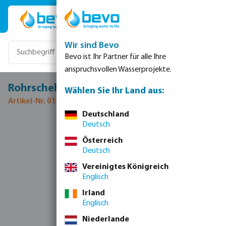
Zum Hauptinhalt springen
Wir sind Bevo
Bevo ist Ihr Partner für alle Ihre
anspruchsvollen Wasserprojekte.
Rohrschelle PE 16 mm Schwarz Typ HT
Wählen Sie Ihr Land aus:
Artikel-Nr. 0100671
Deutschland
Deutsch
Bildergalerie überspringen
Österreich
Deutsch
Vereinigtes Königreich
Englisch
Irland
Englisch
Niederlande