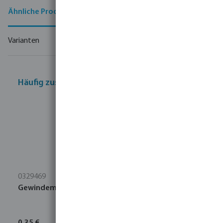
Ähnliche Produkte
Varianten
Häufig zusammen gekauft
0329469
Gewindemuffe Stahl Verzinkt M8