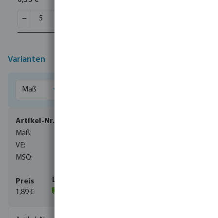
0,35 €
Varianten
0100671
16 mm
1000
10
1,89 €
(660)