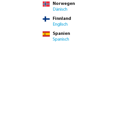
Norwegen
Dänisch
 MwSt.
Finnland
€ / 10 St.
Englisch
St.
Spanien
Spanisch
estlieferzeit: 1-2 Arbeitstag(e)
ten Wert ein oder benutze die Schaltflächen um die Anzahl zu
In den Warenkorb
logie
9.2/10
Bewertungen lesen