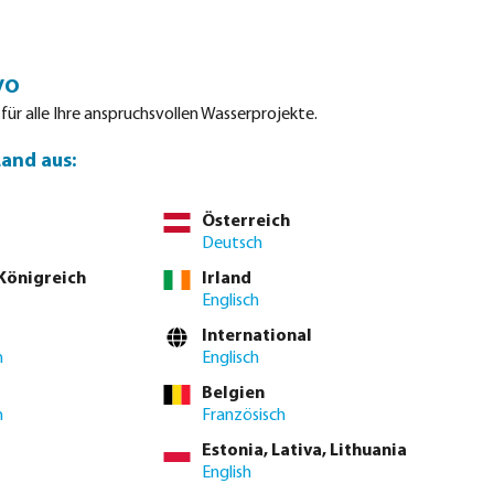
Einloggen
Warenkorb
vo
tdatenblätter
Waterpoints
Service
Kontakt
 für alle Ihre anspruchsvollen Wasserprojekte.
Land aus:
Österreich
tellen Sie direkt über die
vollständige Produkttabelle
Deutsch
 Königreich
Irland
Englisch
International
h
Englisch
Belgien
h
Französisch
Estonia, Lativa, Lithuania
English
se. Bitte
melden Sie sich an
oder
kontaktieren Sie den Vertrieb
, um