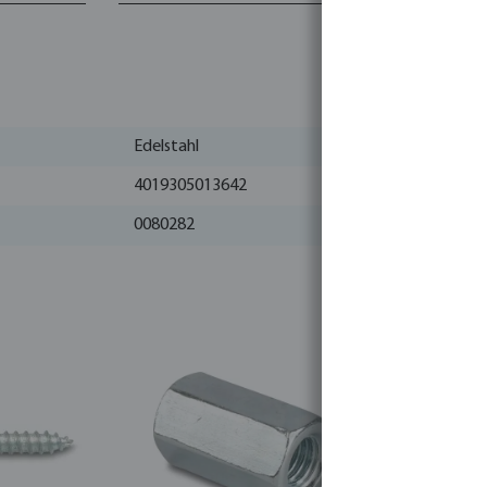
Edelstahl
4019305013642
0080282