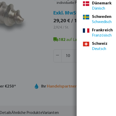
individuelle Preise zu erhalten.
Dänemark
Dänisch
Inkl.
Exkl. MwSt.
Schweden
34,75 
29,20 € / 10 St.
Schwedisch
3,47 € / 
2,92 € / St.
Frankreich
Französisch
182
auf Lager in Veghel, NL
- Mind
Schweiz
Deutsch
Produkt Anzahl: Gib den gewünsch
VE:
100 St.
MSQ:
10 St.
ber €250*
Ihr
Handelspartner
in der Wassertechno
Details
Ähnliche Produkte
Varianten