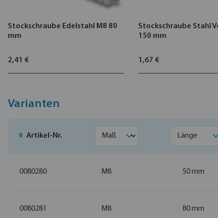
Stockschraube Edelstahl M8 80
Stockschraube Stahl V
mm
150 mm
2,41 €
1,67 €
Varianten
Artikel-Nr.
0080280
M8
50 mm
0080281
M8
80 mm