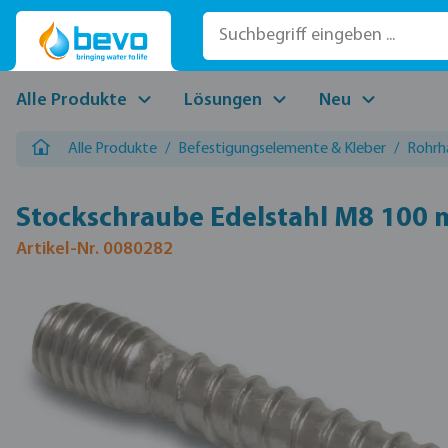
 Hauptinhalt springen
Zur Suche springen
Zur Hauptnavigation springen
Alle Produkte
Lösungen
Neu
Alle Produkte
/
Befestigungselemente & Kleber
/
Rohrh
Stockschraube Edelstahl M8 100
Artikel-Nr. 0080282
Bildergalerie überspringen