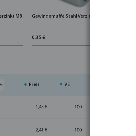
erzinkt M8
Gewindemuffe Stahl Verzinkt M8
Klemmschel
1/2" Schel
0,35 €
9,25 €
Preis
VE
MSQ
1,45 €
100
10
2,41 €
100
10