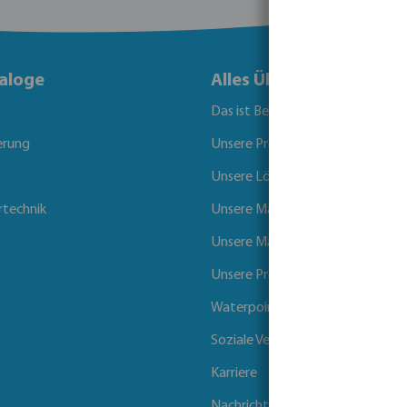
aloge
Alles Über Bevo
Das ist Bevo
erung
Unsere Produkte
Unsere Lösungen
rtechnik
Unsere Marken
Unsere Märkte
Unsere Projekte
Waterpoints
Soziale Verantwortung der Unt
Karriere
Nachrichten