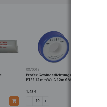
0070013
0403007
e
Profec Gewindedichtungsband
Profec Ku
PTFE 12 mm Weiß 12m GASTEC
Vernickelt
25bar Typ 
1,48 €
46,76 €