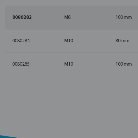
0080282
M8
100 mm
0080284
M10
80 mm
0080285
M10
100 mm