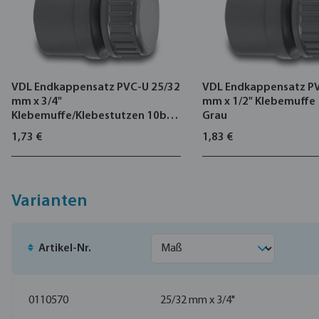
VDL Endkappensatz PVC-U 25/32
VDL Endkappensatz P
mm x 3/4"
mm x 1/2" Klebemuffe
Klebemuffe/Klebestutzen 10bar
Grau
Grau
1,73 €
1,83 €
Varianten
Artikel-Nr.
0110570
25/32 mm x 3/4"