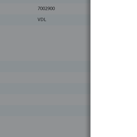
7002900
VDL