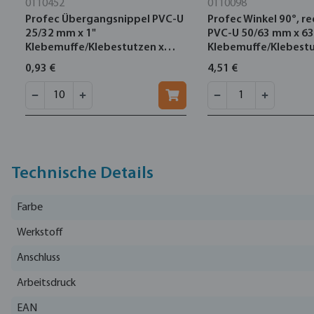
0110452
0110098
Profec Übergangsnippel PVC-U
Profec Winkel 90°, re
25/32 mm x 1"
PVC-U 50/63 mm x 6
Klebemuffe/Klebestutzen x
Klebemuffe/Klebestu
Außengewinde 10bar Grau
Klebemuffe 10bar G
0,93 €
4,51 €
Technische Details
Farbe
Werkstoff
Anschluss
Arbeitsdruck
EAN