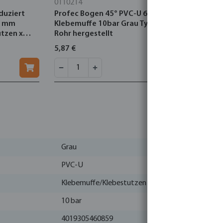
0110214
0100141
duziert
Profec Bogen 45° PVC-U 63 mm
Profec T-S
3 mm
Klebemuffe 10bar Grau Typ aus
mm x 1/2"
tzen x
Rohr hergestellt
x Innenge
rau
10bar Gra
5,87 €
6,00 €
Grau
PVC-U
Klebemuffe/Klebestutzen
10 bar
4019305460859