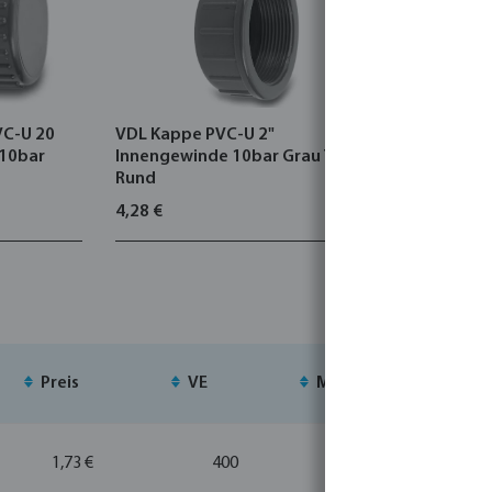
VC-U 20
VDL Kappe PVC-U 2"
VDL Endk
 10bar
Innengewinde 10bar Grau Typ
Klebemuff
Rund
4,28 €
61,21 €
Preis
VE
MSQ
1,73 €
400
20