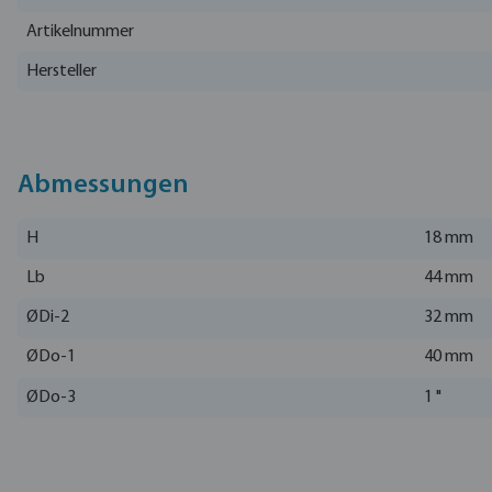
Artikelnummer
Hersteller
Abmessungen
H
18 mm
Lb
44 mm
ØDi-2
32 mm
ØDo-1
40 mm
ØDo-3
1 "