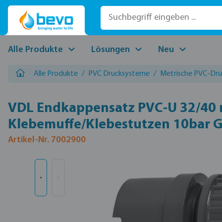
 Hauptinhalt springen
Zur Suche springen
Zur Hauptnavigation springen
Alle Produkte
Lösungen
Neu
Alle Produkte
/
PVC Drucksysteme
/
Metrische PVC-Druc
VDL Endkappensatz PVC-U 32/40 
Klebemuffe/Klebestutzen 10bar 
Artikel-Nr. 7002900
Bildergalerie überspringen