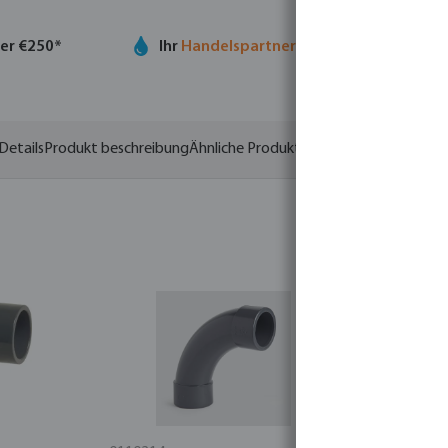
ber €250*
Ihr
Handelspartner
in der Wassertechno
Details
Produkt beschreibung
Ähnliche Produkte
Varianten