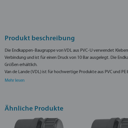
Produkt beschreibung
Die Endkappen-Baugruppe von VDL aus PVC-U verwendet Klebem
Verbindung und ist für einen Druck von 10 Bar ausgelegt. Die End
Größen erhältlich.
Van de Lande (VDL) ist für hochwertige Produkte aus PVC und PE
hochwertige Sortimente von Fittings und Ventilen aus PVC und PE 
Mehr lesen
Ähnliche Produkte