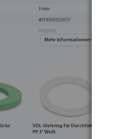
3 mm
4019305022637
0100590
Mehr Informationen
VDL
 Grün
VDL Gleitring für Durchführung
VDL Dicht
PP 3" Weiß
Viton 1 1/