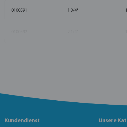
0100591
1 3/4"
0100592
2 1/4"
Kundendienst
Unsere Kat