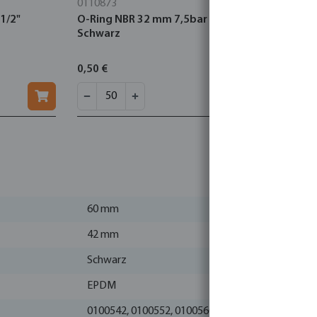
0110873
0111174
1/2"
O-Ring NBR 32 mm 7,5bar
VDL Rohrsc
Schwarz
Schwarz Ty
0,50 €
0,91 €
60 mm
42 mm
Schwarz
EPDM
0100542, 0100552, 0100560