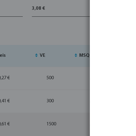
3,08 €
6,46 €
eis
VE
MSQ
La
0,27 €
500
5
0,41 €
300
5
0,61 €
1500
5