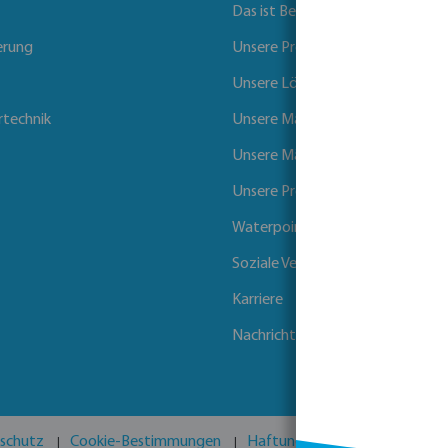
Das ist Bevo
erung
Unsere Produkte
Unsere Lösungen
rtechnik
Unsere Marken
Unsere Märkte
Unsere Projekte
Waterpoints
Soziale Verantwortung der Unt
Karriere
Nachrichten
schutz
Cookie-Bestimmungen
Haftungsausschluss
Impre