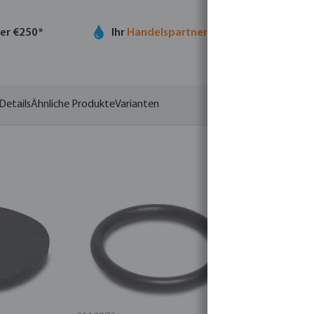
ber €250*
Ihr
Handelspartner
in der Wassertechno
Details
Ähnliche Produkte
Varianten