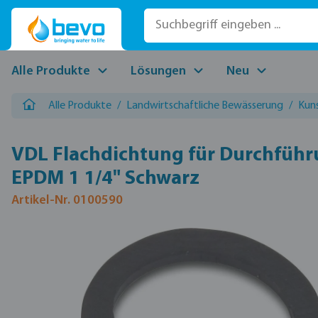
 Hauptinhalt springen
Zur Suche springen
Zur Hauptnavigation springen
Alle Produkte
Lösungen
Neu
Alle Produkte
/
Landwirtschaftliche Bewässerung
/
Kun
VDL Flachdichtung für Durchfüh
EPDM 1 1/4" Schwarz
Artikel-Nr. 0100590
Bildergalerie überspringen