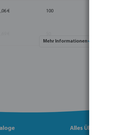
1,06 €
100
1
1,69 €
50
1
Mehr Informationen
aloge
Alles Über Bevo