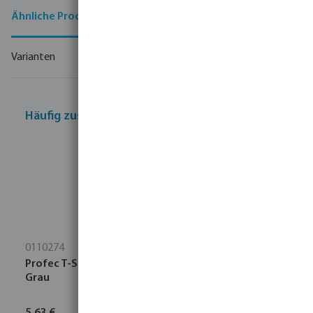
Ähnliche Produkte
Varianten
Häufig zusammen gekauft
0110274
Profec T-Stück 45° PVC-U 50 mm Klebemuffe 16bar
Grau