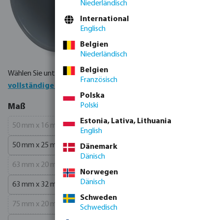
Niederländisch
International
Englisch
Belgien
Niederländisch
Belgien
Wählen Sie unten Ihr Produkt oder bestellen Sie direkt über die
Französisch
vollständige Produkttabelle
Polska
auswählen
Polski
Maß
Estonia, Lativa, Lithuania
50 mm x 16 mm x 50 mm
50 mm x 20 mm x 50 mm
(Diese Option ist zurzeit nicht verfügbar.)
English
50 mm x 25 mm x 50 mm
63 mm x 16 mm x 63 mm
Dänemark
Dänisch
63 mm x 20 mm x 63 mm
63 mm x 25 mm x 63 mm
(Diese Option ist zurzeit nicht verfügbar.)
Norwegen
Dänisch
63 mm x 32 mm x 63 mm
75 mm x 16 mm x 75 mm
(Diese Option ist zurzeit nic
Schweden
75 mm x 20 mm x 75 mm
75 mm x 25 mm x 75 mm
Schwedisch
(Diese Option ist zurzeit nicht verfügbar.)
(Diese Option ist zurzeit nic