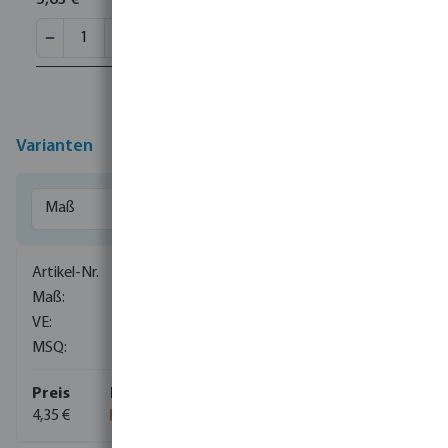
5,63 €
Varianten
7014787
50 mm x 16 mm x 50 mm
100
1
4,35 €