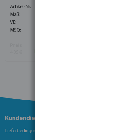
0100422
50 mm x 20 mm x 50 mm
100
1
4,35 €
(57)
Mehr Informationen
Kundendienst
Lieferbedingungen