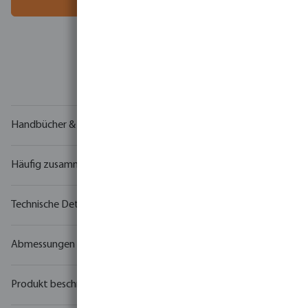
Ihr
Handelspartner
in der Wassertechnologie
Handbücher & Zeichnungen
Häufig zusammen gekauft
Technische Details
Abmessungen
Produkt beschreibung