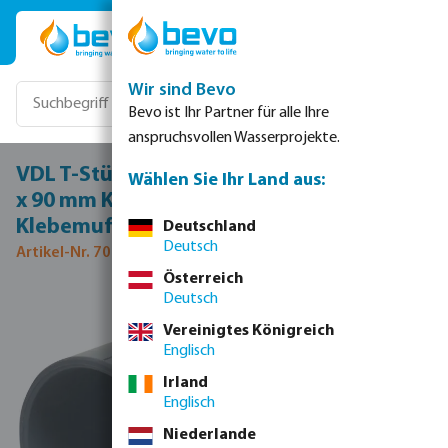
Zum Hauptinhalt springen
Wir sind Bevo
Bevo ist Ihr Partner für alle Ihre
anspruchsvollen Wasserprojekte.
VDL T-Stück 90° PVC-U/PP 90 mm x 32 mm
Wählen Sie Ihr Land aus:
x 90 mm Klebemuffe x Klemm x
Klebemuffe 10bar Grau/Grün
Deutschland
Deutsch
Artikel-Nr. 7018403
Österreich
Deutsch
Bildergalerie überspringen
Vereinigtes Königreich
Englisch
Irland
Englisch
Niederlande