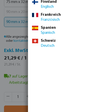
Finnland
75 mm x 32 mm x 75 mm
90 mm x 16 mm x 90 mm
(Diese Option ist zurzeit nic
Englisch
90 mm x 20 mm x 90 mm
90 mm x 25 mm x 90 mm
(Diese Option ist zurzeit nicht verfügbar.)
Frankreich
Französisch
90 mm x 32 mm x 90 mm
Spanien
Spanisch
Alle angezeigten Preise sind Bruttopreise. Bitte
melden Sie sich an
Schweiz
oder
kontaktieren Sie den Vertrieb
, um individuelle Preise zu erhalten.
Deutsch
Inkl. MwSt.
Exkl. MwSt.
25,34 € / 1 St.
21,29 € / 1 St.
25,34 € / St.
21,29 € / St.
7
auf Lager in Veghel, NL
- Mindestlieferzeit: 1-2
Arbeitstag(e)
Produkt Anzahl: Gib den gewünschten Wert ein oder benutze
VE:
17 St.
MSQ:
1 St.
In den Warenkorb