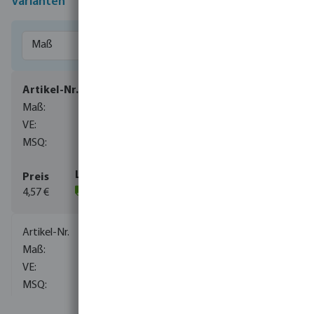
Varianten
0110020
25 mm x 25/32 mm
250
10
4,57 €
(260)
0110023
40 mm x 40/50 mm
100
1