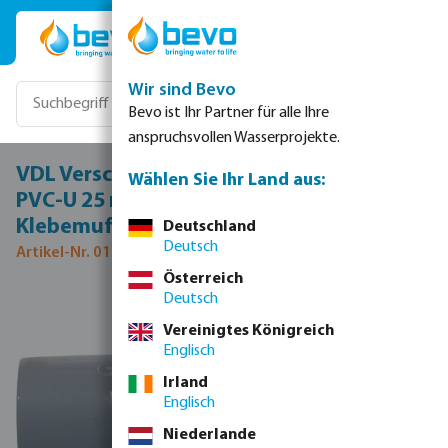
Zum Hauptinhalt springen
Wir sind Bevo
Bevo ist Ihr Partner für alle Ihre
anspruchsvollen Wasserprojekte.
VDL Verschraubung aus Rohr hergestellt
Wählen Sie Ihr Land aus:
PVC-U 25 mm x 25/32 mm Klebemuffe x
Klebemuffe/Klebestutzen 16bar Grau
Deutschland
Deutsch
Artikel-Nr. 0110020
Österreich
Deutsch
Bildergalerie überspringen
Vereinigtes Königreich
Englisch
Irland
Englisch
Niederlande