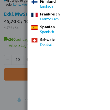
Alle angezeigten Preise sind Bruttopreise. Bitte
melden Sie sich an
Finnland
oder
kontaktieren Sie den Vertrieb
, um individuelle Preise zu erhalten.
Englisch
Inkl. MwSt.
Exkl. MwSt.
Frankreich
Französisch
54,38 € / 10 St.
45,70 € / 10 St.
5,44 € / St.
Spanien
4,57 € / St.
Spanisch
260
auf Lager in Veghel, NL
- Mindestlieferzeit: 1-2
Schweiz
Deutsch
Arbeitstag(e)
Produkt Anzahl: Gib den gewünschten Wert ein oder benutze
VE:
250 St.
MSQ:
10 St.
In den Warenkorb
Ihr
Handelspartner
in der Wassertechnologie