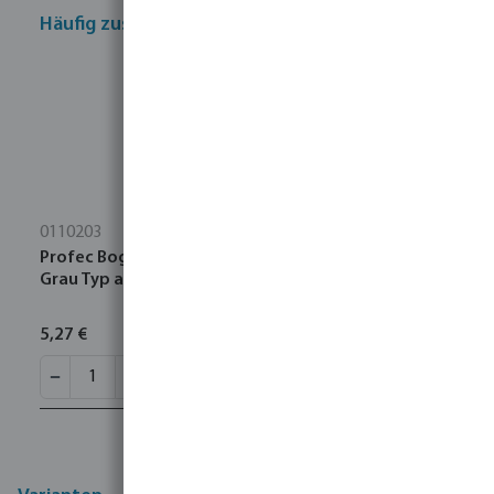
Häufig zusammen gekauft
0110203
Profec Bogen 90° PVC-U 50 mm Klebemuffe 16bar
Grau Typ aus Rohr hergestellt
5,27 €