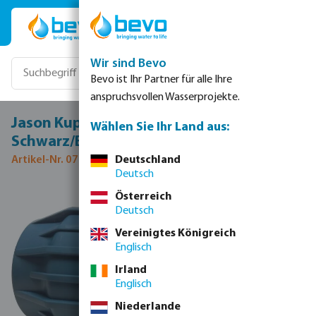
Zum Hauptinhalt springen
Wir sind Bevo
Bevo ist Ihr Partner für alle Ihre
anspruchsvollen Wasserprojekte.
Jason Kupplung PP 63 mm Klemm 16bar
Wählen Sie Ihr Land aus:
Schwarz/Blau DVGW/KIWA/WRAS/SVGW
Artikel-Nr. 0706063
Deutschland
Deutsch
Bildergalerie überspringen
Österreich
Deutsch
Vereinigtes Königreich
Englisch
Irland
Englisch
Niederlande