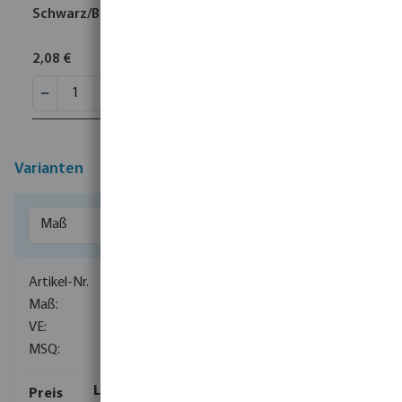
Schwarz/Blau
2,08 €
Varianten
0706016
16 mm
525
10