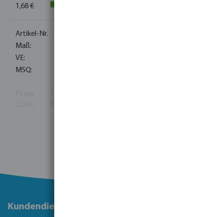
1,68 €
(3794)
0706020
20 mm
315
1
2,04 €
(5503)
Mehr Informationen
Kundendienst