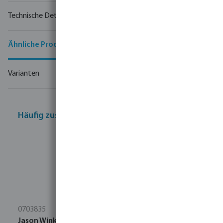
Technische Details
Ähnliche Produkte
Varianten
Häufig zusammen gekauft
0703835
Jason Winkel 90° PP 32 mm Klemm 10bar